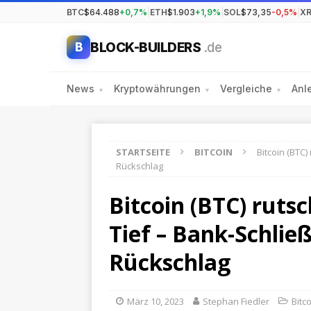
BTC
$64.488
+0,7%
|
ETH
$1.903
+1,9%
|
SOL
$73,35
-0,5%
|
X
BLOCK-BUILDERS
.de
B
News
Kryptowährungen
Vergleiche
Anl
▾
▾
▾
STARTSEITE
BITCOIN
Bitcoin (BTC
Rückschlag
Bitcoin (BTC) ruts
Tief – Bank-Schlie
Rückschlag
März 10, 2023
Stephan Fiedler
Bitc