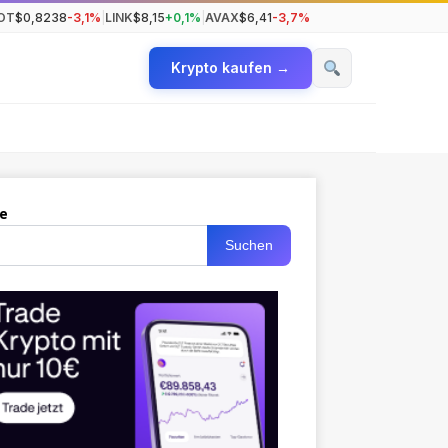
OT
$0,8238
-3,1%
|
LINK
$8,15
+0,1%
|
AVAX
$6,41
-3,7%
Krypto kaufen →
e
Suchen