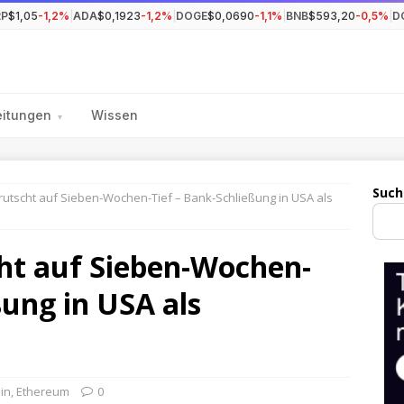
RP
$1,05
-1,2%
|
ADA
$0,1923
-1,2%
|
DOGE
$0,0690
-1,1%
|
BNB
$593,20
-0,5%
|
D
eitungen
Wissen
▾
Such
) rutscht auf Sieben-Wochen-Tief – Bank-Schließung in USA als
cht auf Sieben-Wochen-
ßung in USA als
oin
,
Ethereum
0