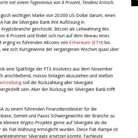
ierte mit einem Tagesminus von 8 Prozent, Tendenz kritisch.
ogisch wichtigen Marke von 20.000 US-Dollar darum, einen
 hat die Silvergate Bank ihre Auflösung in
 Kryptobranche geschockt. Bitcoin als Leitwährung des
on 8 Prozent und findet sich nun auf dem Niveau eines
t erging es führenden Altcoins von
Ethereum (ETH)
bis
, wie sich Kursgewinne der vergangenen Wochen quasi über
Bank eine Spätfolge der FTX Insolvenz aus dem November
ch anschließend, massiv Einlagen abzuziehen und stießen
mitteilung
soll die Rückzahlung aller Silvergate
ergestellt sein. Aber der Rückzug der Silvergate Bank trifft
.
SA zu einem führenden Finanzdienstleister für die
oinbase, Gemini und Paxos Schwergewichte der Branche zu
 kleinere Krypto-Projekte gerne auf Silvergate als die
r als Fiat-Währung ermöglicht wurden. Diese Fiat-Rampe ist
arkteilnehmer Silvergate ersetzen könnte. Fachleute