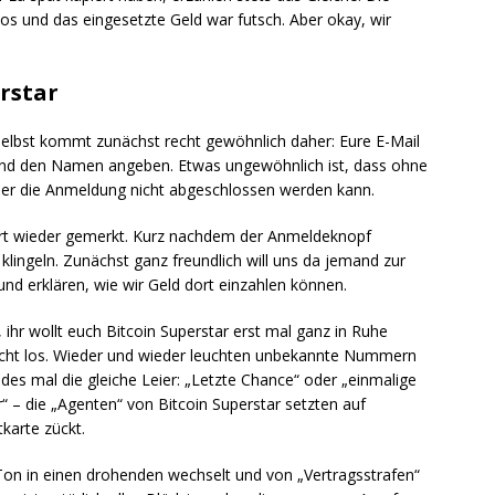
os und das eingesetzte Geld war futsch. Aber okay, wir
rstar
selbst kommt zunächst recht gewöhnlich daher: Eure E-Mail
n und den Namen angeben. Etwas ungewöhnlich ist, dass ohne
mer die Anmeldung nicht abgeschlossen werden kann.
ort wieder gemerkt. Kurz nachdem der Anmeldeknopf
klingeln. Zunächst ganz freundlich will uns da jemand zur
und erklären, wie wir Geld dort einzahlen können.
ihr wollt euch Bitcoin Superstar erst mal ganz in Ruhe
 nicht los. Wieder und wieder leuchten unbekannte Nummern
es mal die gleiche Leier: „Letzte Chance“ oder „einmalige
r“ – die „Agenten“ von Bitcoin Superstar setzten auf
tkarte zückt.
 Ton in einen drohenden wechselt und von „Vertragsstrafen“