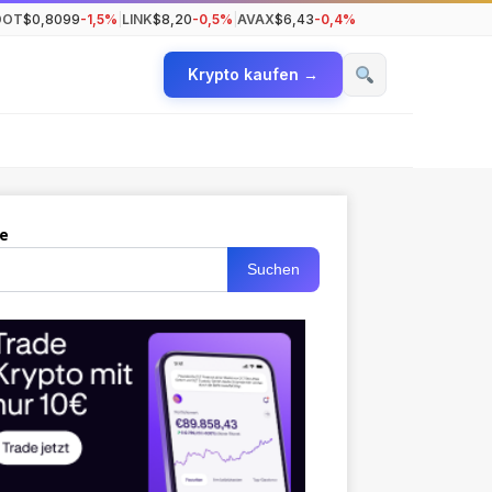
DOT
$0,8099
-1,5%
|
LINK
$8,20
-0,5%
|
AVAX
$6,43
-0,4%
Krypto kaufen →
e
Suchen