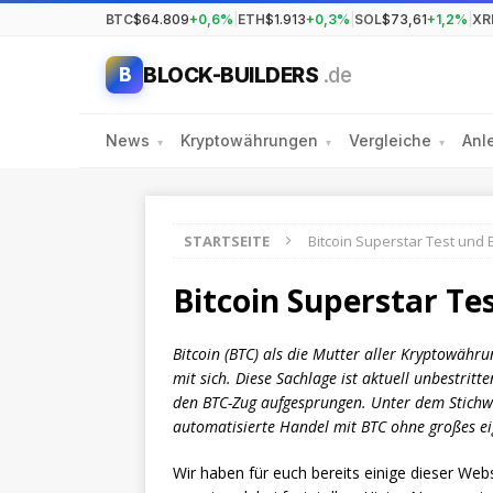
BTC
$64.809
+0,6%
|
ETH
$1.913
+0,3%
|
SOL
$73,61
+1,2%
|
XR
BLOCK-BUILDERS
.de
B
News
Kryptowährungen
Vergleiche
Anl
▾
▾
▾
STARTSEITE
Bitcoin Superstar Test und
Bitcoin Superstar Te
Bitcoin (BTC) als die Mutter aller Kryptowähr
mit sich. Diese Sachlage ist aktuell unbestritte
den BTC-Zug aufgesprungen. Unter dem Stichwor
automatisierte Handel mit BTC ohne großes ei
Wir haben für euch bereits einige dieser Web