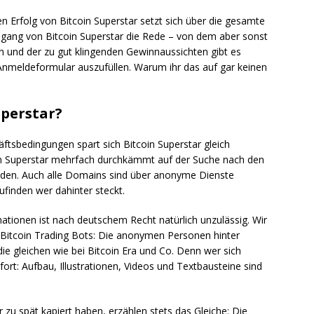
 Erfolg von Bitcoin Superstar setzt sich über die gesamte
ngang von Bitcoin Superstar die Rede – von dem aber sonst
n und der zu gut klingenden Gewinnaussichten gibt es
Anmeldeformular auszufüllen. Warum ihr das auf gar keinen
uperstar?
ftsbedingungen spart sich Bitcoin Superstar gleich
in Superstar mehrfach durchkämmt auf der Suche nach den
orden. Auch alle Domains sind über anonyme Dienste
ufinden wer dahinter steckt.
tionen ist nach deutschem Recht natürlich unzulässig. Wir
Bitcoin Trading Bots: Die anonymen Personen hinter
die gleichen wie bei Bitcoin Era und Co. Denn wer sich
ofort: Aufbau, Illustrationen, Videos und Textbausteine sind
 zu spät kapiert haben, erzählen stets das Gleiche: Die