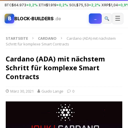
BTC
$64.973
+0,2%
|
ETH
$1.919
+0,2%
|
SOL
$75,53
+2,2%
|
XRP
$1,04
+0,9
☰
B
BLOCK-BUILDERS
.de
→
STARTSEITE
CARDANO
Cardano (ADA) mit nächstem
Schritt für komplexe Smart Contracts
Cardano (ADA) mit nächstem
Schritt für komplexe Smart
Contracts
März 30, 2021
Guido Lange
0