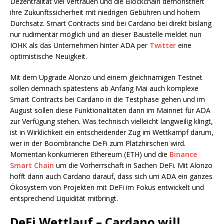
Dezentralität viel Vertrauen und die Blockchain demonstriert
ihre Zukunftssicherheit mit niedrigen Gebühren und hohem
Durchsatz. Smart Contracts sind bei Cardano bei direkt bislang
nur rudimentär möglich und an dieser Baustelle meldet nun
IOHK als das Unternehmen hinter ADA per
Twitter
eine
optimistische Neuigkeit.
Mit dem Upgrade Alonzo und einem gleichnamigen Testnet
sollen demnach spätestens ab Anfang Mai auch komplexe
Smart Contracts bei Cardano in die Testphase gehen und im
August sollen diese Funktionalitäten dann im Mainnet für ADA
zur Verfügung stehen. Was technisch vielleicht langweilig klingt,
ist in Wirklichkeit ein entscheidender Zug im Wettkampf darum,
wer in der Boombranche DeFi zum Platzhirschen wird.
Momentan konkurrieren Ethereum (ETH) und die
Binance
Smart Chain
um die Vorherrschaft in Sachen DeFi. Mit Alonzo
hofft dann auch Cardano darauf, dass sich um ADA ein ganzes
Ökosystem von Projekten mit DeFi im Fokus entwickelt und
entsprechend Liquidität mitbringt.
DeFi Wettlauf – Cardano will