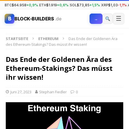
BTC
$64.958
+0,9%
|
ETH
$1.919
+0,6%
|
SOL
$73,85
+1,5%
|
XRP
$1,03
-1,1%
|
☰
B
BLOCK-BUILDERS
.de
→
STARTSEITE
ETHEREUM
Das Ende der Goldenen Ära
des Ethereum-Stakings? Das müsst ihr wissen!
Das Ende der Goldenen Ära des
Ethereum-Stakings? Das müsst
ihr wissen!
Juni 27, 2023
Stephan Fiedler
0