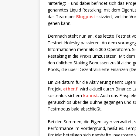
hinterlegt – und dabei befindet sich das Pro
genanntes Liquid Restaking, mit dem EigenLa
das Team per
Blogpost
skizziert, welche Vo
gehen kann.
Demnach steht nun an, das letzte Testnet vo
Testnet Holesky passieren. An dem vorangega
Informationen mehr als 6.000 Operatoren. Sie
Restaking in die Praxis umzusetzen. Mit dem
den üblichen Staking Bonussen zusätzliche g
Pools, die über Dezentralisierte Finanzen (De
Ein Zieldatum für die Aktivierung nennt Eige
Projekt
ether.fi
wird aktuell durch Binance 
kostenlos sichern
kannst
. Auch das Einspie
geräuschlos über die Bühne gegangen und som
Testmodus bald abschließt.
Bei den Summen, die EigenLayer verwaltet, s
Performance im Vordergrund, heißt es. Tem
Projekt beteiligen sich namhafte Investoren