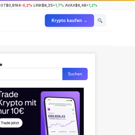
DOT
$0,8164
-0,2%
|
LINK
$8,25
+1,7%
|
AVAX
$6,48
+1,2%
Krypto kaufen →
e
Suchen