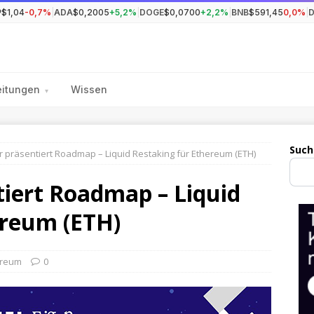
P
$1,04
-0,7%
|
ADA
$0,2005
+5,2%
|
DOGE
$0,0700
+2,2%
|
BNB
$591,45
0,0%
|
eitungen
Wissen
▾
Such
 präsentiert Roadmap – Liquid Restaking für Ethereum (ETH)
tiert Roadmap – Liquid
ereum (ETH)
ereum
0