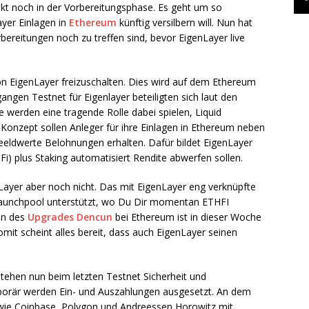
jekt noch in der Vorbereitungsphase. Es geht um so
yer Einlagen in
Ethereum
künftig versilbern will. Nun hat
rbereitungen noch zu treffen sind, bevor EigenLayer live
n EigenLayer freizuschalten. Dies wird auf dem Ethereum
ngen Testnet für Eigenlayer beteiligten sich laut den
 werden eine tragende Rolle dabei spielen, Liquid
 Konzept sollen Anleger für ihre Einlagen in Ethereum neben
eeldwerte Belohnungen erhalten. Dafür bildet EigenLayer
Fi) plus Staking automatisiert Rendite abwerfen sollen.
nLayer aber noch nicht. Das mit EigenLayer eng verknüpfte
Launchpool unterstützt, wo Du Dir momentan ETHFI
len des
Upgrades Dencun
bei Ethereum ist in dieser Woche
it scheint alles bereit, dass auch EigenLayer seinen
tehen nun beim letzten Testnet Sicherheit und
porär werden Ein- und Auszahlungen ausgesetzt. An dem
 wie Coinbase, Polygon und Andreessen Horowitz mit