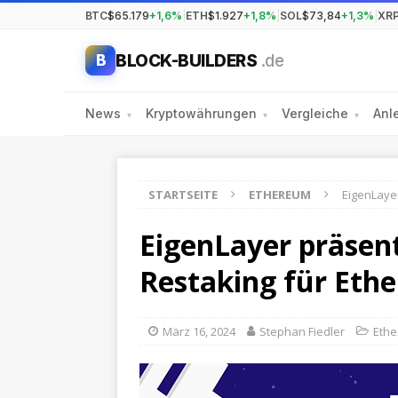
BTC
$65.179
+1,6%
|
ETH
$1.927
+1,8%
|
SOL
$73,84
+1,3%
|
XR
BLOCK-BUILDERS
.de
B
News
Kryptowährungen
Vergleiche
Anl
▾
▾
▾
STARTSEITE
ETHEREUM
EigenLayer
EigenLayer präsen
Restaking für Eth
März 16, 2024
Stephan Fiedler
Eth