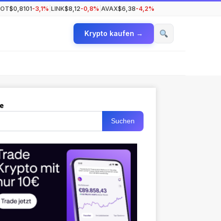
DOT
$0,8101
-3,1%
|
LINK
$8,12
-0,8%
|
AVAX
$6,38
-4,2%
Krypto kaufen →
e
Suchen