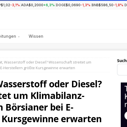
P
$1,02
-3,1%
|
ADA
$0,2000
+6,3%
|
DOGE
$0,0690
-1,3%
|
BNB
$586,50
-1,8%
|
eitungen
Wissen
▾
Such
ät, Wasserstoff oder Diesel? Wissenschaft streitet um
 E-Herstellern größte Kursgewinne erwarten
Wasserstoff oder Diesel?
tet um Klimabilanz-
 Börsianer bei E-
e Kursgewinne erwarten