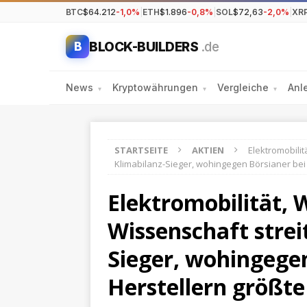
BTC
$64.212
-1,0%
|
ETH
$1.896
-0,8%
|
SOL
$72,63
-2,0%
|
XR
BLOCK-BUILDERS
.de
B
News
Kryptowährungen
Vergleiche
Anl
▾
▾
▾
STARTSEITE
AKTIEN
Elektromobilit
Klimabilanz-Sieger, wohingegen Börsianer bei
Elektromobilität, 
Wissenschaft strei
Sieger, wohingegen
Herstellern größt