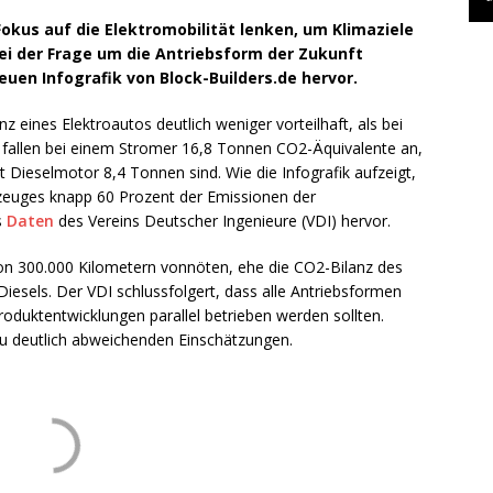
kus auf die Elektromobilität lenken, um Klimaziele
bei der Frage um die Antriebsform der Zukunft
euen Infografik von Block-Builders.de hervor.
 eines Elektroautos deutlich weniger vorteilhaft, als bei
fallen bei einem Stromer 16,8 Tonnen CO2-Äquivalente an,
ieselmotor 8,4 Tonnen sind. Wie die Infografik aufzeigt,
rzeuges knapp 60 Prozent der Emissionen der
s
Daten
des Vereins Deutscher Ingenieure (VDI) hervor.
 von 300.000 Kilometern vonnöten, ehe die CO2-Bilanz des
Diesels. Der VDI schlussfolgert, dass alle Antriebsformen
oduktentwicklungen parallel betrieben werden sollten.
u deutlich abweichenden Einschätzungen.