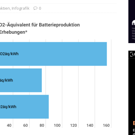
Aktien
,
Infografik
0