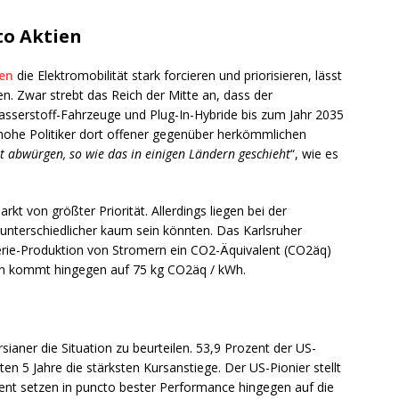
to Aktien
en
die Elektromobilität stark forcieren und priorisieren, lässt
len. Zwar strebt das Reich der Mitte an, dass der
Wasserstoff-Fahrzeuge und Plug-In-Hybride bis zum Jahr 2035
nghohe Politiker dort offener gegenüber herkömmlichen
t abwürgen, so wie das in einigen Ländern geschieht
“, wie es
kt von größter Priorität. Allerdings liegen bei der
 unterschiedlicher kaum sein könnten. Das Karlsruher
tterie-Produktion von Stromern ein CO2-Äquivalent (CO2äq)
ven kommt hingegen auf 75 kg CO2äq / kWh.
ianer die Situation zu beurteilen. 53,9 Prozent der US-
en 5 Jahre die stärksten Kursanstiege. Der US-Pionier stellt
zent setzen in puncto bester Performance hingegen auf die