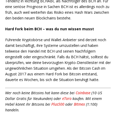
Tendenz in Richtung BCHABC als Nachfolger des BCH an. Für
eine seriöse Prognose in Sachen BCH ist es allerdings noch zu
früh, auch weil weiterhin das Risiko eines Hash Wars zwischen
den beiden neuen Blockchains bestehe.
Hard Fork beim BCH – was du nun wissen musst
Führende Kryptobörse und Wallet-Anbieter sind derzeit noch
damit beschäftigt, ihre Systeme umzustellen und haben
teilweise den Handel mit BCH und seinen Nachfolgern
eingestellt oder eingeschränkt. Falls du BCH hältst, solltest du
überprüfen, wie deine bevorzugten Krypto-Dienstleister mit der
ungewöhnlichen Situation umgehen. Als der Bitcoin Cash im
August 2017 aus einem Hard Fork bei Bitcoin entstand,
dauerte es Wochen, bis sich die Situation beruhigt hatte.
Wer noch keine Bitcoins hat kann diese bei
Coinbase
(10 US
Dollar Gratis für Neukunden) oder
eToro
kaufen. Mit einem
Hebel könnt ihr Bitcoins bei
Plus500
oder
Bitmex
(1:100)
handeln.