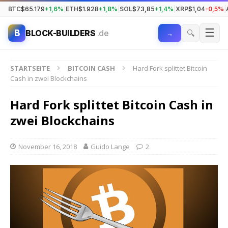
BTC
$65.179
+1,6%
|
ETH
$1.928
+1,8%
|
SOL
$73,85
+1,4%
|
XRP
$1,04
-0,5%
|
☰
B
🔍
BLOCK-BUILDERS
.de
→
STARTSEITE
BITCOIN CASH
Hard Fork splittet Bitcoin
Cash in zwei Blockchains
Hard Fork splittet Bitcoin Cash in
zwei Blockchains
November 16, 2018
Guido Lange
2