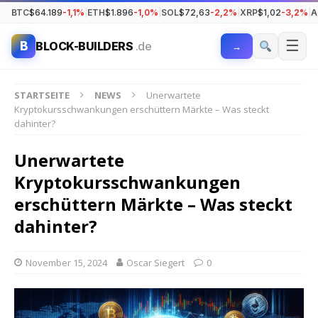
BTC
$64.189
-1,1%
|
ETH
$1.896
-1,0%
|
SOL
$72,63
-2,2%
|
XRP
$1,02
-3,2%
|
A
☰
B
BLOCK-BUILDERS
.de
→
STARTSEITE
NEWS
Unerwartete
Kryptokursschwankungen erschüttern Märkte – Was steckt
dahinter?
Unerwartete
Kryptokursschwankungen
erschüttern Märkte – Was steckt
dahinter?
November 15, 2024
Oscar Siegert
0