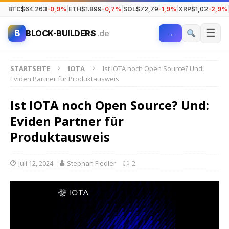
BTC
$64.263
-0,9%
|
ETH
$1.899
-0,7%
|
SOL
$72,79
-1,9%
|
XRP
$1,02
-2,9%
☰
B
BLOCK-BUILDERS
.de
→
STARTSEITE
IOTA
Ist IOTA noch Open Source? Und:
Eviden Partner für Produktausweis
Ist IOTA noch Open Source? Und:
Eviden Partner für
Produktausweis
Juli 12, 2024
Stephan Fiedler
2