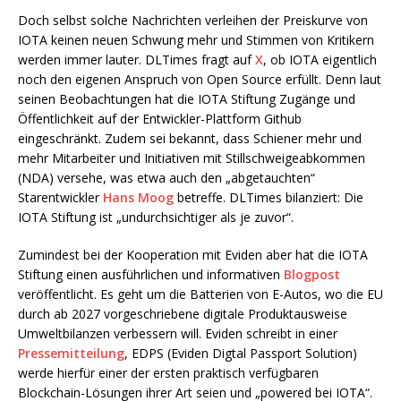
Doch selbst solche Nachrichten verleihen der Preiskurve von
IOTA keinen neuen Schwung mehr und Stimmen von Kritikern
werden immer lauter. DLTimes fragt auf
X
, ob IOTA eigentlich
noch den eigenen Anspruch von Open Source erfüllt. Denn laut
seinen Beobachtungen hat die IOTA Stiftung Zugänge und
Öffentlichkeit auf der Entwickler-Plattform Github
eingeschränkt. Zudem sei bekannt, dass Schiener mehr und
mehr Mitarbeiter und Initiativen mit Stillschweigeabkommen
(NDA) versehe, was etwa auch den „abgetauchten“
Starentwickler
Hans Moog
betreffe. DLTimes bilanziert: Die
IOTA Stiftung ist „undurchsichtiger als je zuvor“.
Zumindest bei der Kooperation mit Eviden aber hat die IOTA
Stiftung einen ausführlichen und informativen
Blogpost
veröffentlicht. Es geht um die Batterien von E-Autos, wo die EU
durch ab 2027 vorgeschriebene digitale Produktausweise
Umweltbilanzen verbessern will. Eviden schreibt in einer
Pressemitteilung
, EDPS (Eviden Digtal Passport Solution)
werde hierfür einer der ersten praktisch verfügbaren
Blockchain-Lösungen ihrer Art seien und „powered bei IOTA“.