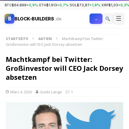
BTC
$64.899
+0,9%
|
ETH
$1.913
+0,7%
|
SOL
$73,87
+1,8%
|
XRP
$1,03
+0,3
☰
B
BLOCK-BUILDERS
.de
→
STARTSEITE
AKTIEN
Machtkampf bei Twitter:
Großinvestor will CEO Jack Dorsey absetzen
Machtkampf bei Twitter:
Großinvestor will CEO Jack Dorsey
absetzen
März 4, 2020
Guido Lange
1