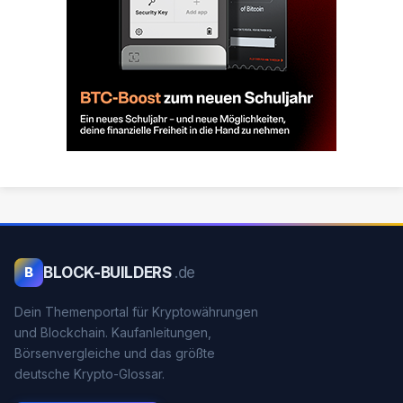
BLOCK-BUILDERS
.de
B
Dein Themenportal für Kryptowährungen
und Blockchain. Kaufanleitungen,
Börsenvergleiche und das größte
deutsche Krypto-Glossar.