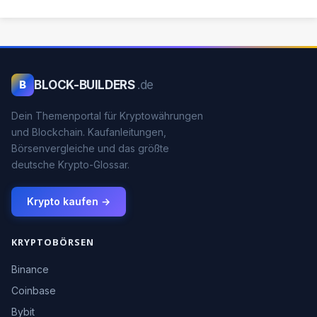
BLOCK-BUILDERS
.de
B
Dein Themenportal für Kryptowährungen
und Blockchain. Kaufanleitungen,
Börsenvergleiche und das größte
deutsche Krypto-Glossar.
Krypto kaufen →
KRYPTOBÖRSEN
Binance
Coinbase
Bybit