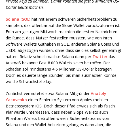
Private Keys zu kommen. Damit konnten sie fast 5 Millionen US-
Dollar Beute machen.
Solana (SOL)
hat mit einem schweren Sicherheitsproblem zu
kämpfen, das offenbar auf die Slope Wallet zurückzuführen ist.
Früh am gestrigen Mittwoch machten die ersten Nachrichten
die Runde, dass Nutzer feststellen mussten, wie von ihren
Software Wallets Guthaben in SOL, anderen Solana Coins und
USDC abgezogen wurden, ohne dass sie dies selbst genehmigt
hatten. Relativ schnell machte Solana dann per
Twitter
das
Ausmaß bekannt: Fast 8.000 Wallets seien betroffen. Der
Schaden soll mindestens 4,6 Millionen US-Dollar betragen.
Doch es dauerte lange Stunden, bis man ausmachen konnte,
wo die Schwachstelle lag.
Zunächst vermutetet etwa Solana-Mitgründer
Anatoly
Yakovenko
einen Fehler im System von Apples mobilen
Betriebssystem iOS. Doch dieser Pfad erwies sich als falsch.
Klar wurde unterdessen, dass neben Slope Wallets auch
Phantom Wallets betroffen waren. Sicherheitsteams von
Solana und den Wallet Anbietern gelang es dann aber, die