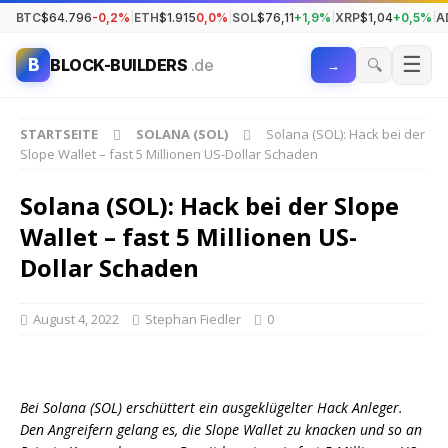
BTC
$64.796
-0,2%
|
ETH
$1.915
0,0%
|
SOL
$76,11
+1,9%
|
XRP
$1,04
+0,5%
|
A
☰
B
🔍
BLOCK-BUILDERS
.de
→
STARTSEITE
SOLANA (SOL)
Solana (SOL): Hack bei der
Slope Wallet – fast 5 Millionen US-Dollar Schaden
Solana (SOL): Hack bei der Slope
Wallet – fast 5 Millionen US-
Dollar Schaden
August 4, 2022
Stephan Fiedler
0
Bei Solana (SOL) erschüttert ein ausgeklügelter Hack Anleger.
Den Angreifern gelang es, die Slope Wallet zu knacken und so an