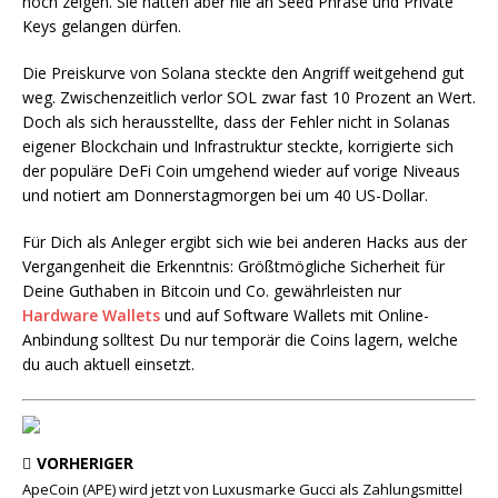
noch zeigen. Sie hätten aber nie an Seed Phrase und Private
Keys gelangen dürfen.
Die Preiskurve von Solana steckte den Angriff weitgehend gut
weg. Zwischenzeitlich verlor SOL zwar fast 10 Prozent an Wert.
Doch als sich herausstellte, dass der Fehler nicht in Solanas
eigener Blockchain und Infrastruktur steckte, korrigierte sich
der populäre DeFi Coin umgehend wieder auf vorige Niveaus
und notiert am Donnerstagmorgen bei um 40 US-Dollar.
Für Dich als Anleger ergibt sich wie bei anderen Hacks aus der
Vergangenheit die Erkenntnis: Größtmögliche Sicherheit für
Deine Guthaben in Bitcoin und Co. gewährleisten nur
Hardware Wallets
und auf Software Wallets mit Online-
Anbindung solltest Du nur temporär die Coins lagern, welche
du auch aktuell einsetzt.
VORHERIGER
ApeCoin (APE) wird jetzt von Luxusmarke Gucci als Zahlungsmittel