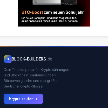
BLOCK-BUILDERS
.de
B
Dein Themenportal für Kryptowährungen
und Blockchain. Kaufanleitungen,
Börsenvergleiche und das größte
deutsche Krypto-Glossar.
Krypto kaufen →