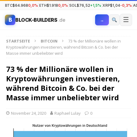
BTC
$64.968
0,0%
|
ETH
$1.918
0,0%
|
SOL
$76,52
+1,5%
|
XRP
$1,04
-0,3%
|
A
☰
B
BLOCK-BUILDERS
.de
→
STARTSEITE
BITCOIN
73 % der Millionäre wollen in
Kryptowährungen investieren, während Bitcoin & Co. bei der
Masse immer unbeliebter wird
73 % der Millionäre wollen in
Kryptowährungen investieren,
während Bitcoin & Co. bei der
Masse immer unbeliebter wird
November 24, 2020
Raphael Lulay
0