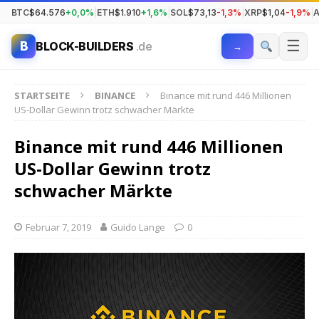
BTC
$64.576
+0,0%
|
ETH
$1.910
+1,6%
|
SOL
$73,13
-1,3%
|
XRP
$1,04
-1,9%
|
☰
B
BLOCK-BUILDERS
.de
→
STARTSEITE
BINANCE
Binance mit rund 446 Millionen
US-Dollar Gewinn trotz schwacher Märkte
Binance mit rund 446 Millionen
US-Dollar Gewinn trotz
schwacher Märkte
Februar 7, 2019
Guido Lange
0