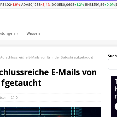
RP
$1,02
-1,9%
|
ADA
$0,1988
-3,4%
|
DOGE
$0,0698
+1,2%
|
BNB
$591,86
+0,0%
|
eitungen
Wissen
▾
Such
): Aufschlussreiche E-Mails von Erfinder Satoshi aufgetaucht
schlussreiche E-Mails von
ufgetaucht
itcoin
0