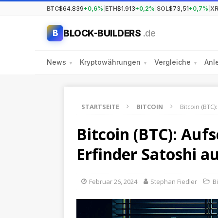
BTC
$64.839
+0,6%
|
ETH
$1.913
+0,2%
|
SOL
$73,51
+0,7%
|
X
BLOCK-BUILDERS
.de
B
News
Kryptowährungen
Vergleiche
Anl
▾
▾
▾
STARTSEITE
BITCOIN
Bitcoin (BTC
Bitcoin (BTC): Auf
Erfinder Satoshi a
Februar 26, 2024
Stephan Fiedler
B