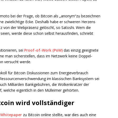
kamoto bei der Frage, ob Bitcoin als „anonym“zu bezeichnen
ine zwielichtige Ecke. Deshalb habe er schweren Herzens
tz von der Webpräsenz gelöscht, so Satoshi. Wem die
seien, werde diese schon selbst herausfinden, schriebt
tionieren, sei
Proof-of-Work (PoW)
das einzig geeignete
nne man sicherstellen, dass im Netzwerk keine Doppel-
on versucht werde.
koll für Bitcoin Diskussionen zum Energieverbrauch
 Ressourcenverschwendung im klassischen Banksystem sei
er auch Milliarden Bankgebühren, die Wolkenkratzer der
, welche eigentlich in den Mülleimer gehörten.
tcoin wird vollständiger
n
Whitepaper
zu Bitcoin online stellte, war dies auch eine