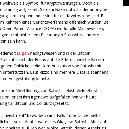
 weltweit als Symbol für Kryptowährungen. Doch die
 vollständig aufgeklärt, Satoshi Nakamoto als der anonyme
ügung. Umso spannender sind für die Kryptoszene jetzt E-
im Rahmen eines Gerichtsverfahrens öffentlich wurden. Bei
o Open Patent Alliance (COPA) ein für alle Mal beweisen,
ungen nicht hinter dem Pseudonym Satoshi Nakamoto
coin sein kann.
iederholt
Lügen
nachgewiesen und in der Bitcoin
o richtet sich der Fokus auf die E-Mails, welche Bitcoin
 geben Einblicke in die Kommunikation von Satoshi mit
in unterstützten. Laut Rizzo sind mehrere Details spannend,
deren Ausgestaltung kannte:
r keine Wortfindung von Satoshi selbst. Vielmehr stellt
sion, er sei ihm irgendwo aufgefallen. Wir wir heute
ung für Bitcoin und Co. durchgesetzt.
s „Investment“ beworben wird. Falls frühe Nutzer selbst
chkeit sein könnte, wäre dies Okay, so Satoshi. Aber auf
it Inhalten zu füllen war, wollte Satoshi diesen Aspekt zu