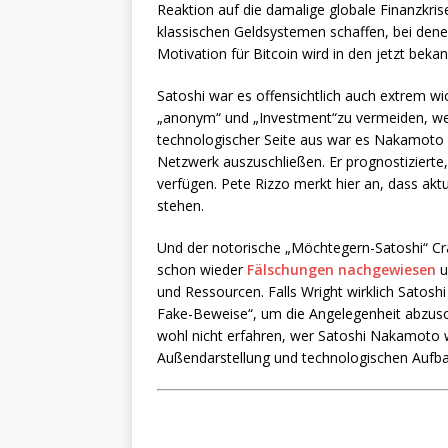
Reaktion auf die damalige globale Finanzkrise
klassischen Geldsystemen schaffen, bei den
Motivation für Bitcoin wird in den jetzt bek
Satoshi war es offensichtlich auch extrem wic
„anonym“ und „Investment“zu vermeiden, we
technologischer Seite aus war es Nakamoto ei
Netzwerk auszuschließen. Er prognostizierte
verfügen. Pete Rizzo merkt hier an, dass akt
stehen.
Und der notorische „Möchtegern-Satoshi“ Cra
schon wieder
Fälschungen nachgewiesen
u
und Ressourcen. Falls Wright wirklich Satosh
Fake-Beweise“, um die Angelegenheit abzusch
wohl nicht erfahren, wer Satoshi Nakamoto wi
Außendarstellung und technologischen Aufba