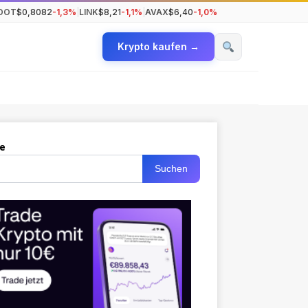
DOT
$0,8082
-1,3%
|
LINK
$8,21
-1,1%
|
AVAX
$6,40
-1,0%
Krypto kaufen →
e
Suchen