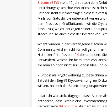
Bitcoin (BTC)
steht 15 Jahre nach dem Debüt
Entstehungsgeschichte von Bitcoin ist nicht
Erfinder steht für Nachfragen nicht zur Verf
Mails von Satoshi, die unbekannt waren und 
dem Prozess in Großbritannien will die Crypt
dass Craig Wright entgegen seiner Behaupt
steckt und so auch nicht der Initiator von Bit
Wright wurden in der Vergangenheit schon w
Community wird er nicht für voll genommen. S
Historiker Pete Rizzo auf
X
dokumentiert. Sie
Entwicklern, welche ihn beim Start von Bitco
die man so noch nicht zur Bitcoin Idee und 
– Bitcoin als Kryptowährung zu bezeichnen wa
Satoshi den Begriff Kryptowährung zur Diskus
wissen, hat sich die Bezeichnung Kryptowähr
– Satoshi war strikt dagegen, dass Bitcoin al
entdecken, dass Bitcoin eine Investmentmögli
der Webseite
Bitcoin.org
, die damals 2009 m