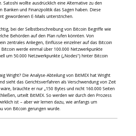
. Satoshi wollte ausdrücklich eine Alternative zu den
en Banken und Finanzpolitik das Sagen haben. Diese
annt gewordenen E-Mails unterstrichen.
htig, bei der Selbstbeschreibung von Bitcoin Begriffe wie
lche Behörden auf den Plan rufen könnten. Von
n zentrales Anliegen, Einflüsse einzelner auf das Bitcoin
, Bitcoin werde einmal über 100.000 Netzwerkpunkte
uell um 50.000 Netzwerkpunkte („Nodes“) hinter Bitcoin
ig Wright? Die Analyse-Abteilung von BitMEX hat Wright
nd sieht das Gerichtsverfahren als Verschwendung von Zeit
i wäre, bräuchte er nur „150 Bytes und nicht 160.000 Seiten
ließen, urteilt BitMEX. So werden wir durch den Prozess
rklich ist – aber wir lernen dazu, wie anfangs um
u von Bitcoin gerungen wurde.