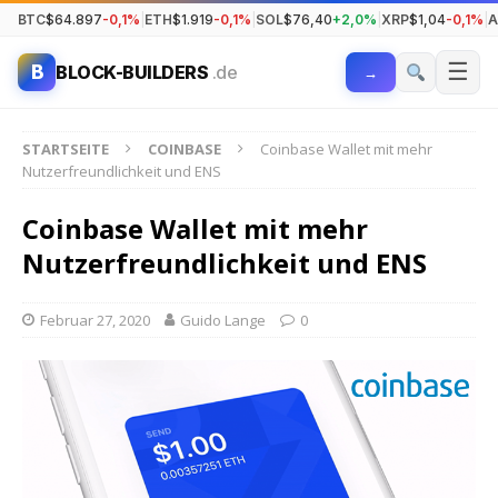
BTC
$64.897
-0,1%
|
ETH
$1.919
-0,1%
|
SOL
$76,40
+2,0%
|
XRP
$1,04
-0,1%
|
A
☰
B
BLOCK-BUILDERS
.de
→
STARTSEITE
COINBASE
Coinbase Wallet mit mehr
Nutzerfreundlichkeit und ENS
Coinbase Wallet mit mehr
Nutzerfreundlichkeit und ENS
Februar 27, 2020
Guido Lange
0