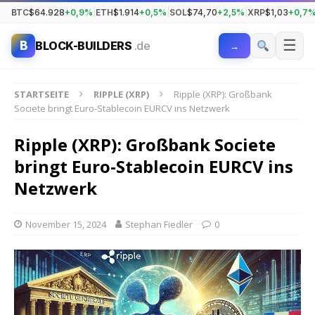
BTC
$64.928
+0,9%
|
ETH
$1.914
+0,5%
|
SOL
$74,70
+2,5%
|
XRP
$1,03
+0,7
☰
B
BLOCK-BUILDERS
.de
→
STARTSEITE
RIPPLE (XRP)
Ripple (XRP): Großbank
Societe bringt Euro-Stablecoin EURCV ins Netzwerk
Ripple (XRP): Großbank Societe
bringt Euro-Stablecoin EURCV ins
Netzwerk
November 15, 2024
Stephan Fiedler
0