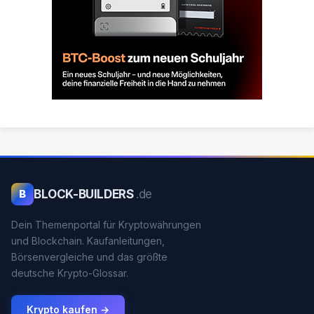
BLOCK-BUILDERS
.de
B
Dein Themenportal für Kryptowährungen
und Blockchain. Kaufanleitungen,
Börsenvergleiche und das größte
deutsche Krypto-Glossar.
Krypto kaufen →