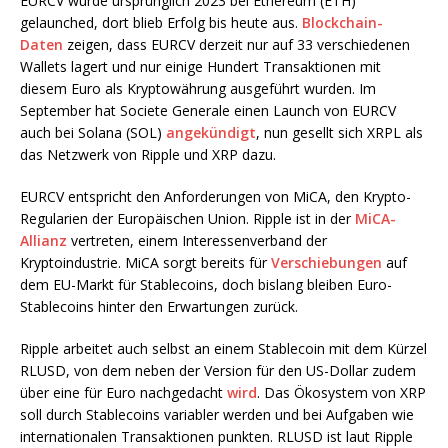
EURCV wurde ursprünglich 2023 bei Ethereum (ETH)
gelaunched, dort blieb Erfolg bis heute aus.
Blockchain-
Daten
zeigen, dass EURCV derzeit nur auf 33 verschiedenen
Wallets lagert und nur einige Hundert Transaktionen mit
diesem Euro als Kryptowährung ausgeführt wurden. Im
September hat Societe Generale einen Launch von EURCV
auch bei Solana (SOL)
angekündigt
, nun gesellt sich XRPL als
das Netzwerk von Ripple und XRP dazu.
EURCV entspricht den Anforderungen von MiCA, den Krypto-
Regularien der Europäischen Union. Ripple ist in der
MiCA-
Allianz
vertreten, einem Interessenverband der
Kryptoindustrie. MiCA sorgt bereits für
Verschiebungen
auf
dem EU-Markt für Stablecoins, doch bislang bleiben Euro-
Stablecoins hinter den Erwartungen zurück.
Ripple arbeitet auch selbst an einem Stablecoin mit dem Kürzel
RLUSD, von dem neben der Version für den US-Dollar zudem
über eine für Euro nachgedacht
wird
. Das Ökosystem von XRP
soll durch Stablecoins variabler werden und bei Aufgaben wie
internationalen Transaktionen punkten. RLUSD ist laut Ripple