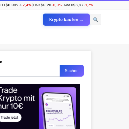
DOT
$0,8023
-2,4%
|
LINK
$8,20
-0,9%
|
AVAX
$6,37
-1,7%
Krypto kaufen →
e
Suchen