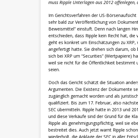
muss Ripple Unterlagen aus 2012 offenlegen, di
Im Gerichtsverfahren der US-Börsenaufsicht 
sehr bald zur Veröffentlichung von Dokumen
Beweismittel” einstuft. Denn nach langen Hi
entschieden, dass Ripple kein Recht hat, di
geht es konkret um Einschätzungen zu XRP, w
angefertigt hatte. Sie drehen sich darum, ob
sich bei XRP um “Securities” (Wertpapiere) h
weil sie nicht für die Öffentlichkeit bestim
seien.
Doch das Gericht schätzt die Situation ande
Argumenten. Die Existenz der Dokumente sei 
zugänglich gemacht worden und als juristische
qualifiziert. Bis zum 17. Februar, also nächs
SEC übermitteln. Ripple hatte in 2013 und 20
und diese Verkäufe sind der Grund für die Kl
Ripple als genehmigungspflichtig, weil sie ebe
bestreitet dies. Auch jetzt warnt Ripple sch
wiederholt, die Anklage der SEC in aller Ents