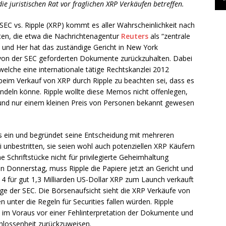
e juristischen Rat vor fraglichen XRP Verkäufen betreffen.
SEC vs. Ripple (XRP) kommt es aller Wahrscheinlichkeit nach
ten, die etwa die Nachrichtenagentur
Reuters
als “zentrale
n und Her hat das zuständige Gericht in New York
e von der SEC geforderten Dokumente zurückzuhalten. Dabei
elche eine internationale tätige Rechtskanzlei 2012
 beim Verkauf von XRP durch Ripple zu beachten sei, dass es
andeln könne. Ripple wollte diese Memos nicht offenlegen,
mt und nur einem kleinen Preis von Personen bekannt gewesen
rs ein und begründet seine Entscheidung mit mehreren
unbestritten, sie seien wohl auch potenziellen XRP Käufern
 Schriftstücke nicht für privilegierte Geheimhaltung
ten Donnerstag, muss Ripple die Papiere jetzt an Gericht und
14 für gut 1,3 Milliarden US-Dollar XRP zum Launch verkauft
age der SEC. Die Börsenaufsicht sieht die XRP Verkäufe von
n unter die Regeln für Securities fallen würden. Ripple
on im Voraus vor einer Fehlinterpretation der Dokumente und
chlossenheit zurückzuweisen.