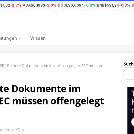
P
$1,02
-2,7%
|
ADA
$0,1983
-3,9%
|
DOGE
$0,0694
+0,3%
|
BNB
$591,24
-0,3%
|
eitungen
Wissen
▾
Such
XRP): Pikante Dokumente im Verfahren gegen SEC müssen
ante Dokumente im
EC müssen offengelegt
e (XRP)
0