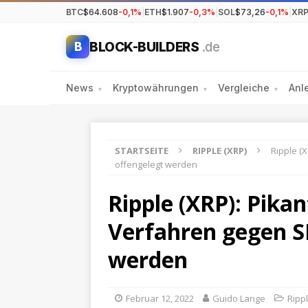
BTC
$64.608
-0,1%
|
ETH
$1.907
-0,3%
|
SOL
$73,26
-0,1%
|
XR
BLOCK-BUILDERS
.de
B
News
Kryptowährungen
Vergleiche
Anl
▾
▾
▾
STARTSEITE
RIPPLE (XRP)
Ripple (
offengelegt werden
Ripple (XRP): Pik
Verfahren gegen S
werden
Februar 12, 2022
Guido Lange
Rippl