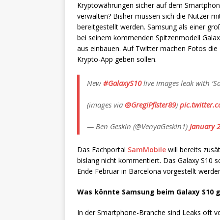
Kryptowährungen sicher auf dem Smartphon
verwalten? Bisher müssen sich die Nutzer m
bereitgestellt werden. Samsung als einer gr
bei seinem kommenden Spitzenmodell Galaxy 
aus einbauen. Auf Twitter machen Fotos die
Krypto-App geben sollen.
New
#GalaxyS10
live images leak with ‘
(images via
@GregiPfister89
)
pic.twitter
— Ben Geskin (@VenyaGeskin1)
January 
Das Fachportal
SamMobile
will bereits zus
bislang nicht kommentiert. Das Galaxy S10 
Ende Februar in Barcelona vorgestellt werde
Was könnte Samsung beim Galaxy S10 ge
In der Smartphone-Branche sind Leaks oft v