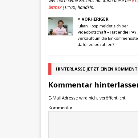
Wer noch keine Bitcoins hat kann diese bei
eT
Bitmex
(1:100) handeln.
VORHERIGER
Julian Hosp meldet sich per
Videobotschaft – Hat er die PAY
verkauft um die Einkommensst
dafür zu bezahlen?
HINTERLASSE JETZT EINEN KOMMEN
Kommentar hinterlasse
E-Mail Adresse wird nicht veröffentlicht.
Kommentar