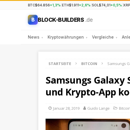
BTC
$64.856
+1,3%
|
ETH
$1.911
+2,6%
|
SOL
$74,01
+0,5%
|
XR
BLOCK-BUILDERS
.de
B
News
Kryptowährungen
Vergleiche
Anl
▾
▾
▾
STARTSEITE
BITCOIN
Samsungs Ga
Samsungs Galaxy S1
und Krypto-App 
Januar 28, 2019
Guido Lange
Bitcoi