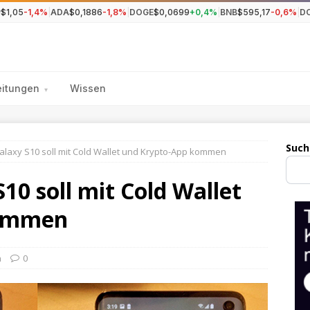
P
$1,05
-1,4%
|
ADA
$0,1886
-1,8%
|
DOGE
$0,0699
+0,4%
|
BNB
$595,17
-0,6%
|
D
eitungen
Wissen
▾
Such
laxy S10 soll mit Cold Wallet und Krypto-App kommen
0 soll mit Cold Wallet
kommen
n
0