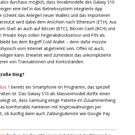
t also durchaus möglich, dass Vorabmodelle des Galaxy S10
zeigen eine tief in das Betriebssystem integrierte App
scheint das Anlegen neuer Wallets und das Importieren
terstützt wird dabei dem Anschein nach Ethereum (ETH). Aus
om Start an auch auf Bitcoin (BTC), Bitcoin Cash (BCH) und
n Private Keys sollen Fingerabdrucksensor und PIN als
 bleibt bei dem Begriff Cold Wallet – denn dafür müsste
physisch vom Internet abgetrennt sein. Offen ist auch,
edigen kann. Erwartet wird zumindest das unkomplizierte
eren von Transaktionen und Kontoständen.
große Ding?
dus 1
bereits ein Smartphone im Programm, das speziell
itten ist. Das Galaxy S10 als Massenmodell dürfte einen
. Belegt ist, dass Samsung einige Patente im Zusammenhang
t das komfortable Hantieren mit Kryptowährungen per
t, ob künftig dann auch Zahlungsdienste wie Google Pay