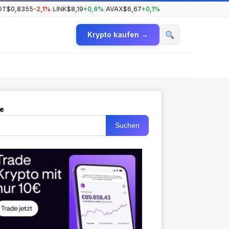
OT
$0,8355
-2,1%
|
LINK
$8,19
+0,6%
|
AVAX
$6,67
+0,1%
Krypto kaufen →
e
Suchen