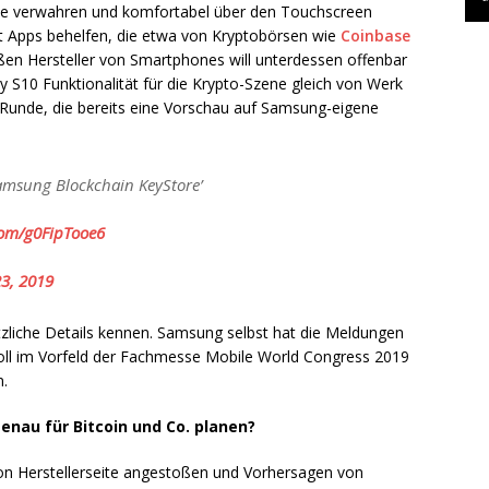
e verwahren und komfortabel über den Touchscreen
it Apps behelfen, die etwa von Kryptobörsen wie
Coinbase
oßen Hersteller von Smartphones will unterdessen offenbar
S10 Funktionalität für die Krypto-Szene gleich von Werk
 Runde, die bereits eine Vorschau auf Samsung-eigene
Samsung Blockchain KeyStore’
.com/g0FipTooe6
23, 2019
ätzliche Details kennen. Samsung selbst hat die Meldungen
soll im Vorfeld der Fachmesse Mobile World Congress 2019
n.
nau für Bitcoin und Co. planen?
on Herstellerseite angestoßen und Vorhersagen von