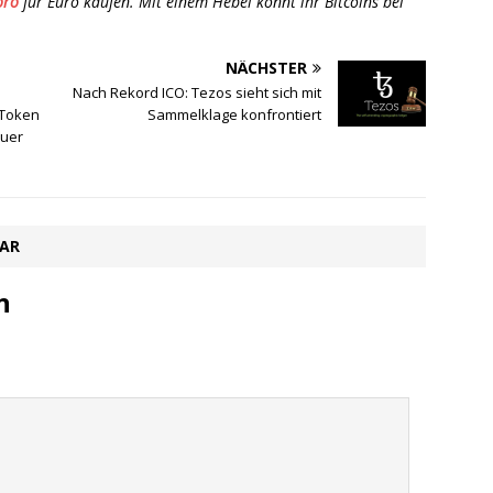
oro
für Euro kaufen. Mit einem Hebel könnt ihr Bitcoins bei
NÄCHSTER
Nach Rekord ICO: Tezos sieht sich mit
 Token
Sammelklage konfrontiert
euer
TAR
n