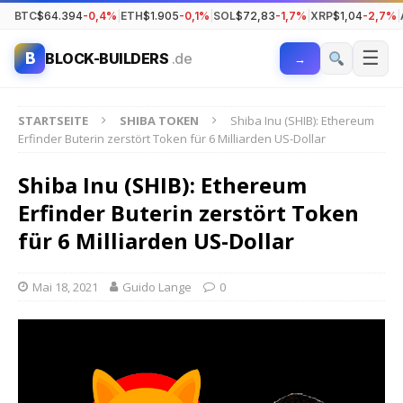
BTC
$64.394
-0,4%
|
ETH
$1.905
-0,1%
|
SOL
$72,83
-1,7%
|
XRP
$1,04
-2,7%
|
☰
B
BLOCK-BUILDERS
.de
→
STARTSEITE
SHIBA TOKEN
Shiba Inu (SHIB): Ethereum
Erfinder Buterin zerstört Token für 6 Milliarden US-Dollar
Shiba Inu (SHIB): Ethereum
Erfinder Buterin zerstört Token
für 6 Milliarden US-Dollar
Mai 18, 2021
Guido Lange
0