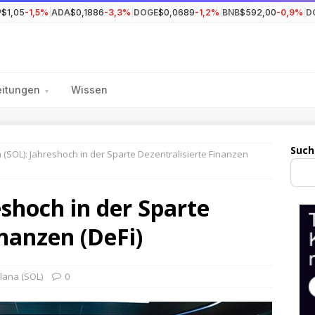
P
$1,05
-1,5%
|
ADA
$0,1886
-3,3%
|
DOGE
$0,0689
-1,2%
|
BNB
$592,00
-0,9%
|
D
eitungen
Wissen
▾
Such
 (SOL): Jahreshoch in der Sparte Dezentralisierte Finanzen
eshoch in der Sparte
inanzen (DeFi)
lana (SOL)
0