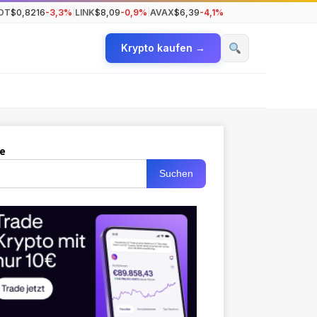
OT
$0,8216
-3,3%
|
LINK
$8,09
-0,9%
|
AVAX
$6,39
-4,1%
Krypto kaufen →
e
Suchen