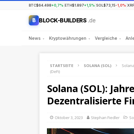
BTC
$64.498
+0,7%
|
ETH
$1.897
+1,5%
|
SOL
$73,15
-1,0%
|
XR
BLOCK-BUILDERS
.de
B
News
Kryptowährungen
Vergleiche
Anl
▾
▾
▾
STARTSEITE
SOLANA (SOL)
Solana
(DeFi)
Solana (SOL): Jahr
Dezentralisierte F
Oktober 3, 2023
Stephan Fiedler
So