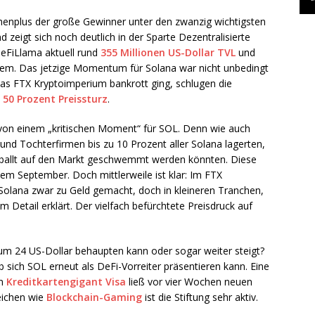
henplus der große Gewinner unter den zwanzig wichtigsten
zeigt sich noch deutlich in der Sparte Dezentralisierte
DeFiLlama aktuell rund
355 Millionen US-Dollar TVL
und
tem. Das jetzige Momentum für Solana war nicht unbedingt
s FTX Kryptoimperium bankrott ging, schlugen die
t
50 Prozent Preissturz
.
von einem „kritischen Moment“ für SOL. Denn wie auch
und Tochterfirmen bis zu 10 Prozent aller Solana lagerten,
eballt auf den Markt geschwemmt werden könnten. Diese
em September. Doch mittlerweile ist klar: Im FTX
Solana zwar zu Geld gemacht, doch in kleineren Tranchen,
m Detail erklärt. Der vielfach befürchtete Preisdruck auf
 um 24 US-Dollar behaupten kann oder sogar weiter steigt?
sich SOL erneut als DeFi-Vorreiter präsentieren kann. Eine
em
Kreditkartengigant Visa
ließ vor vier Wochen neuen
eichen wie
Blockchain-Gaming
ist die Stiftung sehr aktiv.