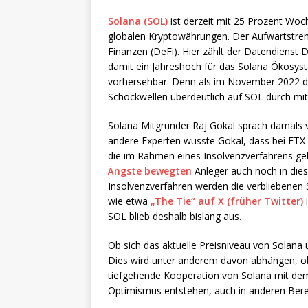
Solana (SOL)
ist derzeit mit 25 Prozent Woc
globalen Kryptowährungen. Der Aufwärtstrend 
Finanzen (DeFi). Hier zählt der Datendienst 
damit ein Jahreshoch für das Solana Ökosys
vorhersehbar. Denn als im November 2022 da
Schockwellen überdeutlich auf SOL durch mi
Solana Mitgründer Raj Gokal sprach damals 
andere Experten wusste Gokal, dass bei FTX 
die im Rahmen eines Insolvenzverfahrens g
Ängste bewegten
Anleger auch noch in dies
Insolvenzverfahren werden die verbliebenen 
wie etwa
„The Tie“ auf X (früher Twitter)
i
SOL blieb deshalb bislang aus.
Ob sich das aktuelle Preisniveau von Solana
Dies wird unter anderem davon abhängen, ob 
tiefgehende Kooperation von Solana mit d
Optimismus entstehen, auch in anderen Ber