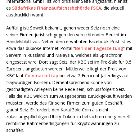
International GmbH ist von offizieller Seite angezählt, hier ist
es
Südafrikas Finanzaufsichtsbehörde FSCA
, die aktuell
ausdrücklich warnt.
Auffällig ist: Soweit bekannt, gehen weder Seiz noch eine
seiner Firmen juristisch gegen den vernichtenden Bericht im
Handelsblatt vor. Neben dem erwähnten Facebook-Post ist es
etwa das dubiose Internet-Portal “
Berliner Tageszeitung
” mit
Servern in Russland und Malaysia, welches als Sprachrohr
eingesetzt wird. Dort sagt Seiz, der KBC sei im Pre-Sale für 0,5
Eurocent angeboten worden. Mittlerweile liegt der Preis von
KBC laut
Coinmarketcap
bei etwa 2 Eurocent (allerdings auf
fragwürdigen Börsen). Dementsprechend könne von
geschädigten Anlegern keine Rede sein, schlussfolgert Seiz.
Falls die KBC wirklich zum Ausgabepreis zurückgekauft werden
müssten, werde das für seine Firmen zum guten Geschäft,
glaubt Seiz. Er fordert, den KaratGold Coin als nicht
zulassungspflichtigen Utility Token zu betrachten und generell
rechtliche Rahmenbedingungen für Kryptowährungen zu
schaffen.