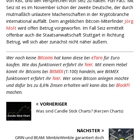
von KBC und den Versprechen von Seiz zu halten. Fun Fact: Mit
Seiz ist es im November schon der zweite Deutsche, der durch
mutmaßlich unlautere Machenschaften in der Kryptobranche
international auffällt. Dem angeblichen Bitcoin-Miterfinder
Jörg
Molt
wird offen Betrug vorgeworfen. Im Fall Seiz ermittelt
offenbar auch die Staatsanwaltschaft Stuttgart in Richtung
Betrug, will sich aber zunächst nicht näher äußern.
Wer noch keine
Bitcoins
hat kann diese bei
eToro
für Euro
kaufen. Wie das funktioniert erfahrt ihr
hier
. Mit einem Hebel
könnt ihr Bitcoins bei
BitMEX
(1:100) handeln, wie BitMEX
funktioniert erfahrt ihr
hier
. Wer seine Bitcoin anlegen möchte
und dafür bis zu 8,6% Zinsen erhalten will kann das bei
BlockFi
machen.
VORHERIGER
Was sind Candle Stick Charts? (Kerzen Charts)
NÄCHSTER
GRIN und BEAM: MimbleWimble garantiert doch