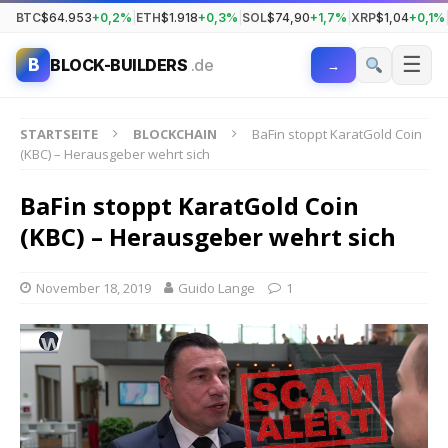
BTC
$64.953
+0,2%
|
ETH
$1.918
+0,3%
|
SOL
$74,90
+1,7%
|
XRP
$1,04
+0,1%
☰
B
BLOCK-BUILDERS
.de
→
STARTSEITE
BLOCKCHAIN
BaFin stoppt KaratGold Coin
(KBC) – Herausgeber wehrt sich
BaFin stoppt KaratGold Coin
(KBC) – Herausgeber wehrt sich
November 18, 2019
Guido Lange
1