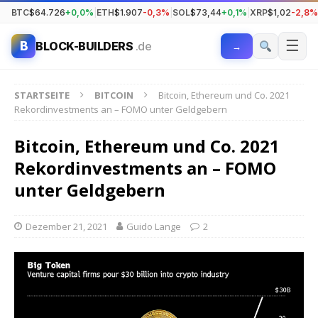
BTC
$64.726
+0,0%
|
ETH
$1.907
-0,3%
|
SOL
$73,44
+0,1%
|
XRP
$1,02
-2,8%
☰
B
BLOCK-BUILDERS
.de
→
STARTSEITE
BITCOIN
Bitcoin, Ethereum und Co. 2021
Rekordinvestments an – FOMO unter Geldgebern
Bitcoin, Ethereum und Co. 2021
Rekordinvestments an – FOMO
unter Geldgebern
Dezember 21, 2021
Guido Lange
2