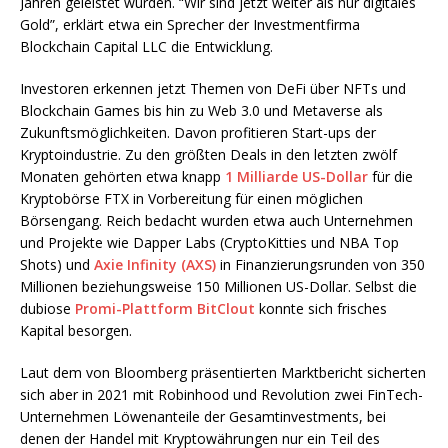
Jahren geleistet wurden. “Wir sind jetzt weiter als nur digitales
Gold”, erklärt etwa ein Sprecher der Investmentfirma
Blockchain Capital LLC die Entwicklung.
Investoren erkennen jetzt Themen von DeFi über NFTs und
Blockchain Games bis hin zu Web 3.0 und Metaverse als
Zukunftsmöglichkeiten. Davon profitieren Start-ups der
Kryptoindustrie. Zu den größten Deals in den letzten zwölf
Monaten gehörten etwa knapp
1 Milliarde US-Dollar
für die
Kryptobörse FTX in Vorbereitung für einen möglichen
Börsengang. Reich bedacht wurden etwa auch Unternehmen
und Projekte wie Dapper Labs (CryptoKitties und NBA Top
Shots) und
Axie Infinity (AXS)
in Finanzierungsrunden von 350
Millionen beziehungsweise 150 Millionen US-Dollar. Selbst die
dubiose
Promi-Plattform BitClout
konnte sich frisches
Kapital besorgen.
Laut dem von Bloomberg präsentierten Marktbericht sicherten
sich aber in 2021 mit Robinhood und Revolution zwei FinTech-
Unternehmen Löwenanteile der Gesamtinvestments, bei
denen der Handel mit Kryptowährungen nur ein Teil des