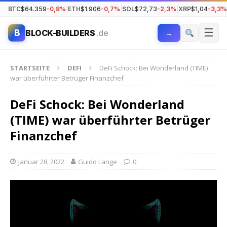
BTC
$64.359
-0,8%
|
ETH
$1.906
-0,7%
|
SOL
$72,73
-2,3%
|
XRP
$1,04
-3,3%
☰
B
BLOCK-BUILDERS
.de
→
STARTSEITE
DEFI
DeFi Schock: Bei Wonderland (TIME)
war überführter Betrüger Finanzchef
DeFi Schock: Bei Wonderland
(TIME) war überführter Betrüger
Finanzchef
Januar 28, 2022
Guido Lange
0