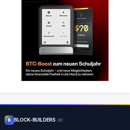
BLOCK-BUILDERS
.de
B