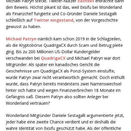
Michael Patryn steckt. Twitter-Nutzer
zachxbt
erbrachte dann
den Beweis. Höchst pikant ist das, weil 0xsifu bei Wonderland
als Finanzchef fungierte und Co-Gründer Daniele Sestagalli
schließlich auf
Twitter eingestand
, von der Vorgeschichte
gewusst zu haben.
Michael Patryn
nämlich kam schon 2019 in die Schlagzeilen,
als die Kryptobörse QuadrigaCX durch Scam und Betrug pleite
ging. Bis zu 200 Millionen US-Dollar Kundengelder
verschwanden bei
QuadrigaCX
und Michael Patryn war dort
Mitgründer. Als später ein kanadisches Gericht die
Geschehnisse um QuadrigaCX als Ponzi-System einstufte,
wurde Patryn zwar nicht verantwortlich gemacht. Doch enthüllt
wurde, dass Patryn bereits mindestens zwei Namenswechsel
hinter sich hatte und wegen Finanzverbrechen 18 Monate im
Gefängnis saß. Diesem Patryn also sollten Anleger bei
Wonderland vertrauen?
Wonderland-Mitgründer Daniele Sestagalli argumentierte jetzt,
jeder habe eine zweite Chance verdient und er deshalb die
wahre Identität von 0xsifu geschützt habe. Als der öffentliche