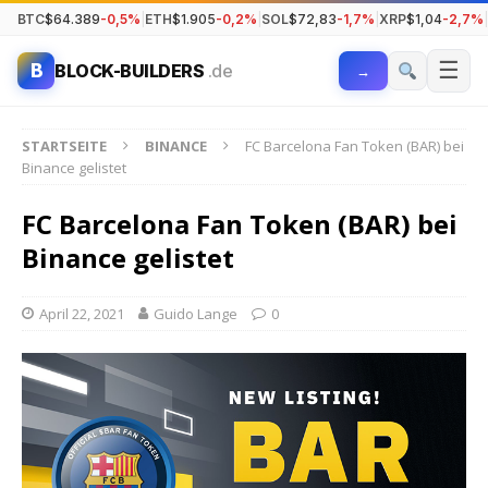
BTC
$64.389
-0,5%
|
ETH
$1.905
-0,2%
|
SOL
$72,83
-1,7%
|
XRP
$1,04
-2,7%
|
☰
B
BLOCK-BUILDERS
.de
→
STARTSEITE
BINANCE
FC Barcelona Fan Token (BAR) bei
Binance gelistet
FC Barcelona Fan Token (BAR) bei
Binance gelistet
April 22, 2021
Guido Lange
0