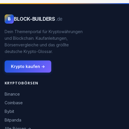
BLOCK-BUILDERS
.de
B
Dein Themenportal für Kryptowährungen
und Blockchain. Kaufanleitungen,
Börsenvergleiche und das größte
deutsche Krypto-Glossar.
Krypto kaufen →
KRYPTOBÖRSEN
Binance
Coinbase
Bybit
Bitpanda
Alle Börsen →