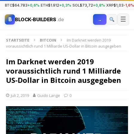
BTC
$64.783
+0,6%
|
ETH
$1.912
+0,3%
|
SOL
$73,72
+0,8%
|
XRP
$1,03
-1,6%
☰
B
BLOCK-BUILDERS
.de
→
STARTSEITE
BITCOIN
Im Darknet werden 2019
voraussichtlich rund 1 Milliarde US-Dollar in Bitcoin ausgegeben
Im Darknet werden 2019
voraussichtlich rund 1 Milliarde
US-Dollar in Bitcoin ausgegeben
Juli 2, 2019
Guido Lange
0