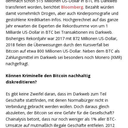
demnach schon 515 Millionen US-Dollar in BTC ins Darkweb
transferiert worden, berichtet
Bloomberg
. Bezahlt würden
damit vornehmlich Drogen, aber auch Kinderpornografie und
gestohlene Kreditkarten-Infos. Hochgerechnet auf das ganze
Jahr erwarten die Experten die Rekordsumme von um 1
Milliarde US-Dollar in BTC bei Transaktionen ins Darkweb.
Bisheriges Rekordjahr war 2017 mit 872 Millionen US-Dollar,
2018 fielen die Überweisungen durch den Kursverfall bei
Bitcoin auf etwa 800 Millionen US-Dollar. Neben dem BTC als
Zahlungsmittel im Darkweb sei besonders noch Monero (XMR)
nachgefragt.
Können Kriminelle den Bitcoin nachhaltig
diskreditieren?
Es gibt keine Zweifel daran, dass im Darkweb zum Teil
Geschäfte stattfinden, mit denen Normalbürger nicht in
Verbindung gebracht werden wollen. Doch daraus gleich
abzuleiten, der Bitcoin sei eine Gefahr für die Gesellschaft?
Chainalysis betont, dass nur noch weniger als 1% aller BTC-
Umsätze auf mutmaßlich illegale Geschäfte entfielen. 2012