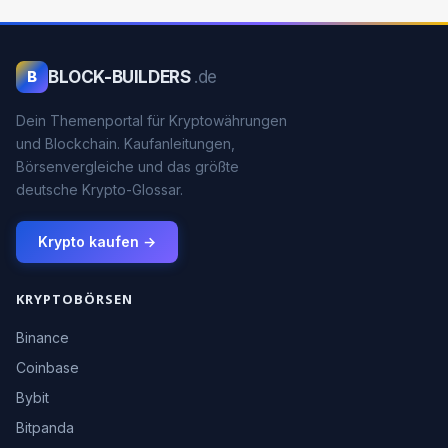
BLOCK-BUILDERS
.de
B
Dein Themenportal für Kryptowährungen
und Blockchain. Kaufanleitungen,
Börsenvergleiche und das größte
deutsche Krypto-Glossar.
Krypto kaufen →
KRYPTOBÖRSEN
Binance
Coinbase
Bybit
Bitpanda