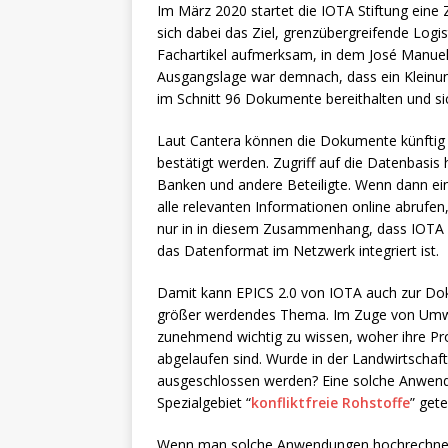
Im März 2020 startet die IOTA Stiftung ein
sich dabei das Ziel, grenzübergreifende Logist
Fachartikel aufmerksam, in dem José Manuel C
Ausgangslage war demnach, dass ein Kleinunt
im Schnitt 96 Dokumente bereithalten und si
Laut Cantera können die Dokumente künftig i
bestätigt werden. Zugriff auf die Datenbasis
Banken und andere Beteiligte. Wenn dann ein
alle relevanten Informationen online abrufen,
nur in in diesem Zusammenhang, dass IOTA 
das Datenformat im Netzwerk integriert ist.
Damit kann EPICS 2.0 von IOTA auch zur Dok
größer werdendes Thema. Im Zuge von Umwe
zunehmend wichtig zu wissen, woher ihre Pr
abgelaufen sind. Wurde in der Landwirtschaf
ausgeschlossen werden? Eine solche Anwen
Spezialgebiet “
konfliktfreie Rohstoffe
” gete
Wenn man solche Anwendungen hochrechnet, 