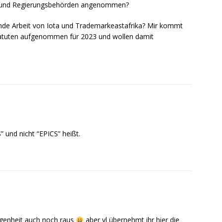
t und Regierungsbehörden angenommen?
ende Arbeit von Iota und Trademarkeastafrika? Mir kommt
tatuten aufgenommen für 2023 und wollen damit
S” und nicht “EPICS” heißt.
egenheit auch noch raus
aber vl übernehmt ihr hier die