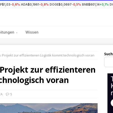
P
$1,03
-0,6%
|
ADA
$0,1961
-0,8%
|
DOGE
$0,0697
-0,5%
|
BNB
$601,14
+0,1%
|
D
eitungen
Wissen
▾
Such
a: Projekt zur effizienteren Logistik kommt technologisch voran
Projekt zur effizienteren
chnologisch voran
TA
5