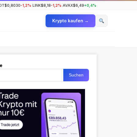
OT
$0,8030
-1,2%
|
LINK
$8,18
-1,2%
|
AVAX
$6,49
+0,4%
Krypto kaufen →
e
Suchen