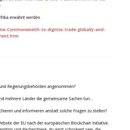
s
afrika erwähnt werden
Use-Commonwealth-to-digitise-trade-globally-and-
nment.htm
t und Regierungsbehörden angenommen?
sind mehrere Länder die gemeinsame Sachen tun…
erchieren und informieren anstatt solche Fragen zu stellen?
ebsite der EU nach der europäischen Blockchain Initiative.
nntnis und Recherchiere, du wirst schockiert sein, die