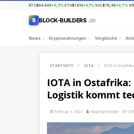
BTC
$64.949
+0,3%
|
ETH
$1.914
+0,1%
|
SOL
$76,46
+0,7%
|
XR
BLOCK-BUILDERS
.de
B
News
Kryptowährungen
Vergleiche
Anl
▾
▾
▾
STARTSEITE
IOTA
IOTA in Ostafrik
IOTA in Ostafrika: 
Logistik kommt te
Februar 3, 2023
Stephan Fiedler
IO