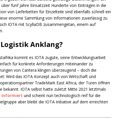
e über fünf Jahre Einsatzzeit Hunderte von Einträgen in die
 von Lieferketten für Einzelteile sind ebenfalls schnell ein
 diese enorme Sammlung von Informationen zuverlässig zu
t sich IOTA mit ScyllaDB zusammengetan, einem auf
n.
r Logistik Anklang?
stafrika kommt es IOTA zugute, seine Entwicklungsarbeit
einfach für konkrete Anforderungen miteinander zu
hrungen von Cantera klingen überzeugend – doch die
tet: Wird das IOTA Konzept auch von Wirtschaft und
rationspartner TradeMark East Africa, der Türen öffnen
hte bekannt. IOTA selbst hatte zuletzt Mitte 2021 letztmals
 informiert
und scheint nun technologisch reif für die
lgruppe aber bleibt die IOTA Initiative auf dem erreichten