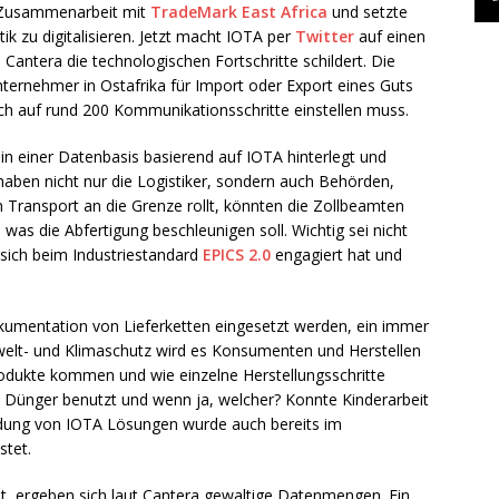
e Zusammenarbeit mit
TradeMark East Africa
und setzte
ik zu digitalisieren. Jetzt macht IOTA per
Twitter
auf einen
antera die technologischen Fortschritte schildert. Die
ernehmer in Ostafrika für Import oder Export eines Guts
ch auf rund 200 Kommunikationsschritte einstellen muss.
n einer Datenbasis basierend auf IOTA hinterlegt und
 haben nicht nur die Logistiker, sondern auch Behörden,
 Transport an die Grenze rollt, könnten die Zollbeamten
 was die Abfertigung beschleunigen soll. Wichtig sei nicht
sich beim Industriestandard
EPICS 2.0
engagiert hat und
umentation von Lieferketten eingesetzt werden, ein immer
lt- und Klimaschutz wird es Konsumenten und Herstellen
odukte kommen und wie einzelne Herstellungsschritte
t Dünger benutzt und wenn ja, welcher? Konnte Kinderarbeit
dung von IOTA Lösungen wurde auch bereits im
stet.
ergeben sich laut Cantera gewaltige Datenmengen. Ein