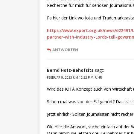
Recherche für mich für seriösen Journalismu
Ps hier der Link wo Iota und Trademarkeast
https://www.export.org.uk/news/622491/
partner-with-industry-Lords-tell-gover
ANTWORTEN
Bernd Hotz-Behofsits
sagt:
FEBRUAR 9, 2023 UM 12:32 P.M. UHR
Wird das IOTA Konzept auch von Wirtschaf
Schon mal was von der EU gehört? Das ist 
Jetzt ehrlich? Sollten Journalisten nicht rech
Ok. Hier die Antwort, suche einfach auf der W
Dann nimm die letzten drei Teilnehmer zur Ke