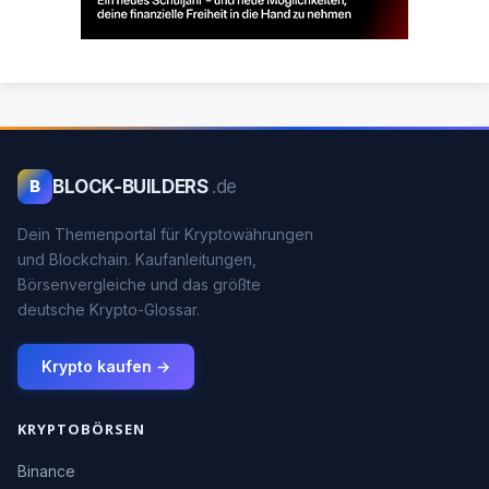
BLOCK-BUILDERS
.de
B
Dein Themenportal für Kryptowährungen
und Blockchain. Kaufanleitungen,
Börsenvergleiche und das größte
deutsche Krypto-Glossar.
Krypto kaufen →
KRYPTOBÖRSEN
Binance