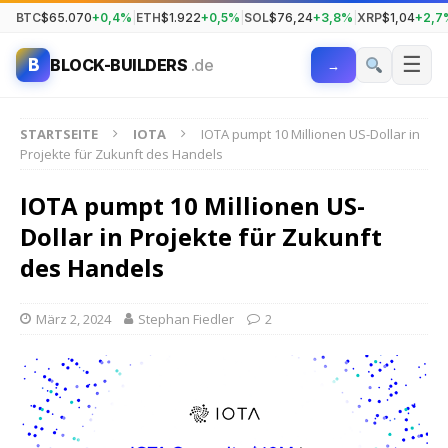
BTC
$65.070
+0,4%
|
ETH
$1.922
+0,5%
|
SOL
$76,24
+3,8%
|
XRP
$1,04
+2,7
☰
B
BLOCK-BUILDERS
.de
→
STARTSEITE
IOTA
IOTA pumpt 10 Millionen US-Dollar in
Projekte für Zukunft des Handels
IOTA pumpt 10 Millionen US-
Dollar in Projekte für Zukunft
des Handels
März 2, 2024
Stephan Fiedler
2