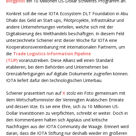
Blogpost
ein 10 Millionen US-Dollar schweres Programm an.
Konkret soll die neue IOTA Ecosystem DLT Foundation in Abu
Dhabi das Geld an Start-ups, Pilotprojekte, Infrastruktur und
andere Unternehmungen verteilen, welche sich mit der
Digitalisierung des Welthandels beschäftigen. In diesem Feld
unterzeichnete Schiener erst dieser Woche für IOTA eine
Kooperationsvereinbarung mit internationalen Partnerm, um
die
Trade Logistics Information Pipeline
(TLIP)
voranzutreiben. Diese Allianz will einen Standard
etablieren, bei dem Behörden und Unternehmen bei
Grenzabfertigungen auf digitale Dokumente zugreifen können.
IOTA liefert dafür den technologischen Unterbau.
Schiener präsentiert nun auf
X
stolz ein Foto gemeinsam mit
dem Wirtschaftsminister der Vereinigten Arabischen Emirate
und dessen Vize. Es sei eine Ehre, sich zu 10 Millionen US-
Dollar Investitionen zu verpflichten, schreibt er weiter. Doch in
den Kommentaren halten sich Applaus und kritische
Nachfragen aus der IOTA Community die Waage. Erinnert wird
daran, dass die IOTA Stiftung nur deshalb wieder im größeren