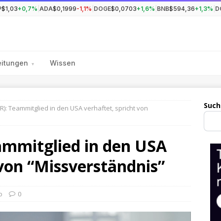
P
$1,03
+0,7%
|
ADA
$0,1999
-1,1%
|
DOGE
$0,0703
+1,6%
|
BNB
$594,36
+1,3%
|
D
eitungen
Wissen
▾
Such
): Teammitglied in den USA verhaftet, spricht von
mmitglied in den USA
 von “Missverständnis”
o
0