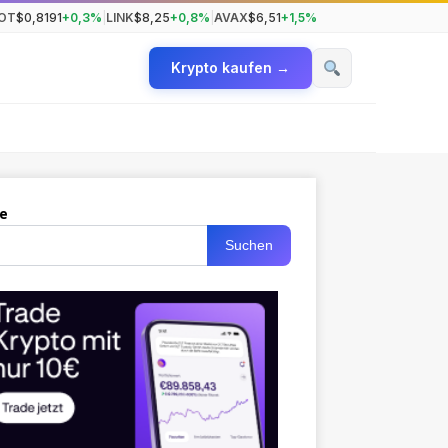
OT
$0,8191
+0,3%
|
LINK
$8,25
+0,8%
|
AVAX
$6,51
+1,5%
Krypto kaufen →
e
Suchen