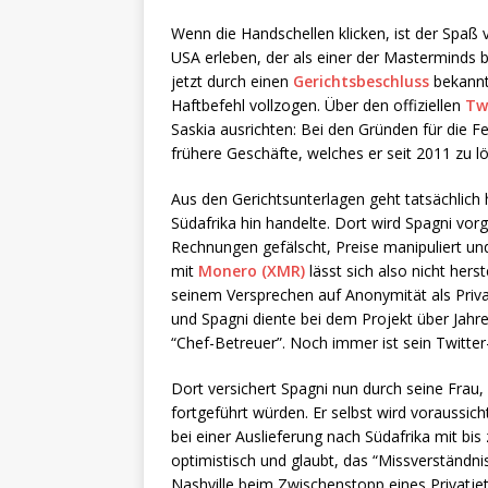
Wenn die Handschellen klicken, ist der Spaß
USA erleben, der als einer der Masterminds 
jetzt durch einen
Gerichtsbeschluss
bekannt 
Haftbefehl vollzogen. Über den offiziellen
Tw
Saskia ausrichten: Bei den Gründen für die 
frühere Geschäfte, welches er seit 2011 zu l
Aus den Gerichtsunterlagen geht tatsächlich 
Südafrika hin handelte. Dort wird Spagni vor
Rechnungen gefälscht, Preise manipuliert u
mit
Monero (XMR)
lässt sich also nicht her
seinem Versprechen auf Anonymität als Priv
und Spagni diente bei dem Projekt über Jahre
“Chef-Betreuer”. Noch immer ist sein Twitte
Dort versichert Spagni nun durch seine Frau
fortgeführt würden. Er selbst wird voraussic
bei einer Auslieferung nach Südafrika mit bis
optimistisch und glaubt, das “Missverständn
Nashville beim Zwischenstopp eines Privatje