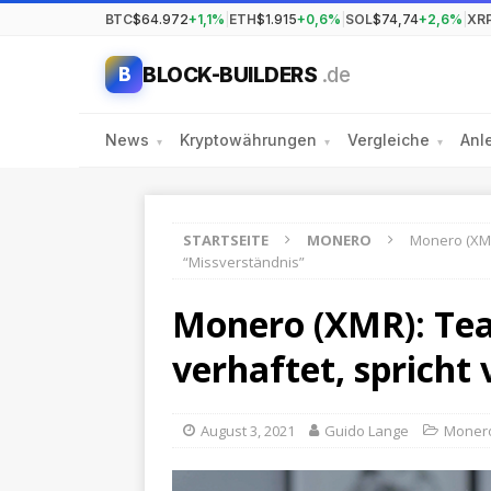
BTC
$64.972
+1,1%
|
ETH
$1.915
+0,6%
|
SOL
$74,74
+2,6%
|
XR
BLOCK-BUILDERS
.de
B
News
Kryptowährungen
Vergleiche
Anl
▾
▾
▾
STARTSEITE
MONERO
Monero (XMR
“Missverständnis”
Monero (XMR): Tea
verhaftet, spricht
August 3, 2021
Guido Lange
Moner