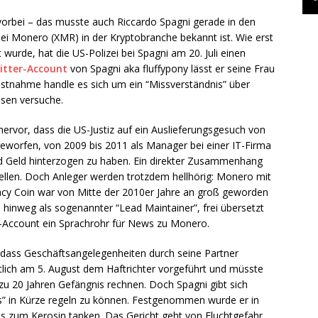
 vorbei – das musste auch Riccardo Spagni gerade in den
bei Monero (XMR) in der Kryptobranche bekannt ist. Wie erst
wurde, hat die US-Polizei bei Spagni am 20. Juli einen
itter-Account
von Spagni aka fluffypony lässt er seine Frau
Festnahme handle es sich um ein “Missverständnis” über
ösen versuche.
hervor, dass die US-Justiz auf ein Auslieferungsgesuch von
geworfen, von 2009 bis 2011 als Manager bei einer IT-Firma
nd Geld hinterzogen zu haben. Ein direkter Zusammenhang
stellen. Doch Anleger werden trotzdem hellhörig: Monero mit
acy Coin war von Mitte der 2010er Jahre an groß geworden
 hinweg als sogenannter “Lead Maintainer”, frei übersetzt
r-Account ein Sprachrohr für News zu Monero.
, dass Geschäftsangelegenheiten durch seine Partner
htlich am 5. August dem Haftrichter vorgeführt und müsste
 zu 20 Jahren Gefängnis rechnen. Doch Spagni gibt sich
is” in Kürze regeln zu können. Festgenommen wurde er in
ts zum Kerosin tanken. Das Gericht geht von Fluchtgefahr