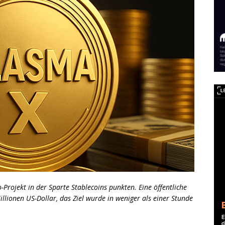
Projekt in der Sparte Stablecoins punkten. Eine öffentliche
lionen US-Dollar, das Ziel wurde in weniger als einer Stunde