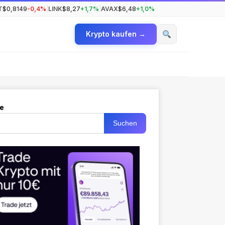
T
$0,8149
-0,4%
|
LINK
$8,27
+1,7%
|
AVAX
$6,48
+1,0%
Krypto kaufen →
e
Suchen