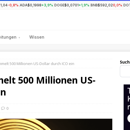
1,04
-0,8%
|
ADA
$0,1998
+3,9%
|
DOGE
$0,0701
+1,9%
|
BNB
$592,02
0,0%
|
DO
eitungen
Wissen
▾
Such
melt 500 Millionen US-Dollar durch ICO ein
elt 500 Millionen US-
in
0