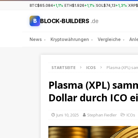
BTC
$65.084
+1,1%
|
ETH
$1.926
+1,1%
|
SOL
$74,13
+1,3%
|
XRP
$
BLOCK-BUILDERS
.de
B
News
Kryptowährungen
Vergleiche
Anl
▾
▾
▾
STARTSEITE
ICOS
Plasma (XPL) sam
Plasma (XPL) samm
Dollar durch ICO e
Juni 10, 2025
Stephan Fiedler
ICOs