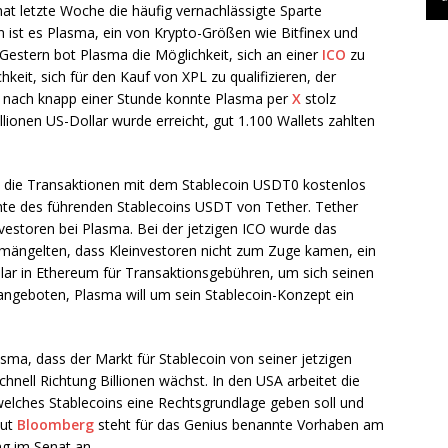
at letzte Woche die häufig vernachlässigte Sparte
un ist es Plasma, ein von Krypto-Größen wie Bitfinex und
 Gestern bot Plasma die Möglichkeit, sich an einer
ICO
zu
hkeit, sich für den Kauf von XPL zu qualifizieren, der
 nach knapp einer Stunde konnte Plasma per
X
stolz
lionen US-Dollar wurde erreicht, gut 1.100 Wallets zahlten
n, die Transaktionen mit dem Stablecoin USDT0 kostenlos
iante des führenden Stablecoins USDT von Tether. Tether
estoren bei Plasma. Bei der jetzigen ICO wurde das
emängelten, dass Kleinvestoren nicht zum Zuge kamen, ein
lar in Ethereum für Transaktionsgebühren, um sich seinen
 angeboten, Plasma will um sein Stablecoin-Konzept ein
asma, dass der Markt für Stablecoin von seiner jetzigen
chnell Richtung Billionen wächst. In den USA arbeitet die
lches Stablecoins eine Rechtsgrundlage geben soll und
aut
Bloomberg
steht für das Genius benannte Vorhaben am
g im Senat an.