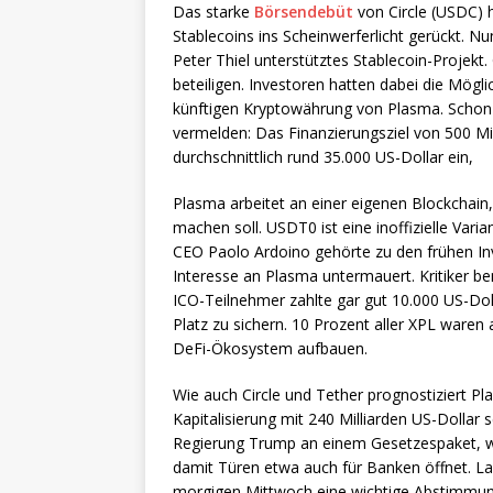
Das starke
Börsendebüt
von Circle (USDC) h
Stablecoins ins Scheinwerferlicht gerückt. N
Peter Thiel unterstütztes Stablecoin-Projekt.
beteiligen. Investoren hatten dabei die Möglic
künftigen Kryptowährung von Plasma. Schon
vermelden: Das Finanzierungsziel von 500 Mil
durchschnittlich rund 35.000 US-Dollar ein,
Plasma arbeitet an einer eigenen Blockchai
machen soll. USDT0 ist eine inoffizielle Var
CEO Paolo Ardoino gehörte zu den frühen Inv
Interesse an Plasma untermauert. Kritiker b
ICO-Teilnehmer zahlte gar gut 10.000 US-Dol
Platz zu sichern. 10 Prozent aller XPL waren
DeFi-Ökosystem aufbauen.
Wie auch Circle und Tether prognostiziert Pl
Kapitalisierung mit 240 Milliarden US-Dollar s
Regierung Trump an einem Gesetzespaket, we
damit Türen etwa auch für Banken öffnet. L
morgigen Mittwoch eine wichtige Abstimmun