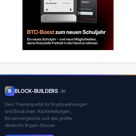
BLOCK-BUILDERS
.de
B
Dein Themenportal für Kryptowährungen
und Blockchain. Kaufanleitungen,
Börsenvergleiche und das größte
deutsche Krypto-Glossar.