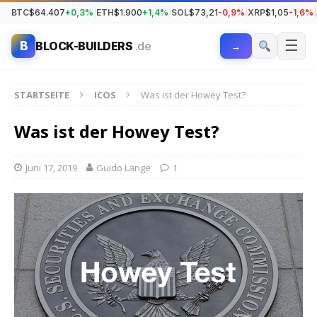
BTC
$64.407
+0,3%
|
ETH
$1.900
+1,4%
|
SOL
$73,21
-0,9%
|
XRP
$1,05
-1,6%
|
☰
B
BLOCK-BUILDERS
.de
→
STARTSEITE
ICOS
Was ist der Howey Test?
Was ist der Howey Test?
Juni 17, 2019
Guido Lange
1