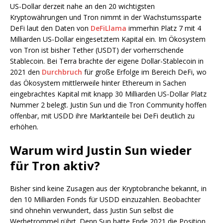
US-Dollar derzeit nahe an den 20 wichtigsten
Kryptowährungen und Tron nimmt in der Wachstumssparte
DeFi laut den Daten von
DeFiLlama
immerhin Platz 7 mit 4
Milliarden US-Dollar eingesetztem Kapital ein. Im Ökosystem
von Tron ist bisher Tether (USDT) der vorherrschende
Stablecoin. Bei Terra brachte der eigene Dollar-Stablecoin in
2021 den
Durchbruch
für große Erfolge im Bereich DeFi, wo
das Ökosystem mittlerweile hinter Ethereum in Sachen
eingebrachtes Kapital mit knapp 30 Milliarden US-Dollar Platz
Nummer 2 belegt. Justin Sun und die Tron Community hoffen
offenbar, mit USDD ihre Marktanteile bei DeFi deutlich zu
erhöhen.
Warum wird Justin Sun wieder
für Tron aktiv?
Bisher sind keine Zusagen aus der Kryptobranche bekannt, in
den 10 Milliarden Fonds für USDD einzuzahlen. Beobachter
sind ohnehin verwundert, dass Justin Sun selbst die
Werbetrommel rührt. Denn Sun hatte Ende 2021 die Position