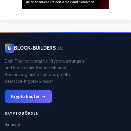
BLOCK-BUILDERS
.de
B
Dein Themenportal für Kryptowährungen
und Blockchain. Kaufanleitungen,
Börsenvergleiche und das größte
deutsche Krypto-Glossar.
Krypto kaufen →
KRYPTOBÖRSEN
Binance