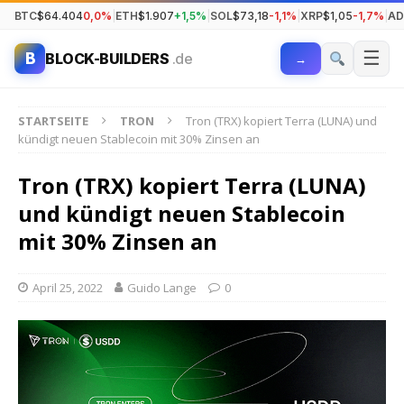
BTC
$64.404
0,0%
|
ETH
$1.907
+1,5%
|
SOL
$73,18
-1,1%
|
XRP
$1,05
-1,7%
|
AD
☰
B
BLOCK-BUILDERS
.de
→
STARTSEITE
TRON
Tron (TRX) kopiert Terra (LUNA) und
kündigt neuen Stablecoin mit 30% Zinsen an
Tron (TRX) kopiert Terra (LUNA)
und kündigt neuen Stablecoin
mit 30% Zinsen an
April 25, 2022
Guido Lange
0