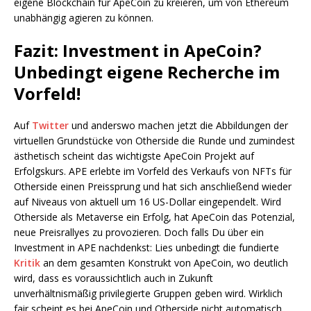
eigene Blockchain für ApeCoin zu kreieren, um von Ethereum
unabhängig agieren zu können.
Fazit: Investment in ApeCoin?
Unbedingt eigene Recherche im
Vorfeld!
Auf
Twitter
und anderswo machen jetzt die Abbildungen der
virtuellen Grundstücke von Otherside die Runde und zumindest
ästhetisch scheint das wichtigste ApeCoin Projekt auf
Erfolgskurs. APE erlebte im Vorfeld des Verkaufs von NFTs für
Otherside einen Preissprung und hat sich anschließend wieder
auf Niveaus von aktuell um 16 US-Dollar eingependelt. Wird
Otherside als Metaverse ein Erfolg, hat ApeCoin das Potenzial,
neue Preisrallyes zu provozieren. Doch falls Du über ein
Investment in APE nachdenkst: Lies unbedingt die fundierte
Kritik
an dem gesamten Konstrukt von ApeCoin, wo deutlich
wird, dass es voraussichtlich auch in Zukunft
unverhältnismäßig privilegierte Gruppen geben wird. Wirklich
fair scheint es bei ApeCoin und Otherside nicht automatisch