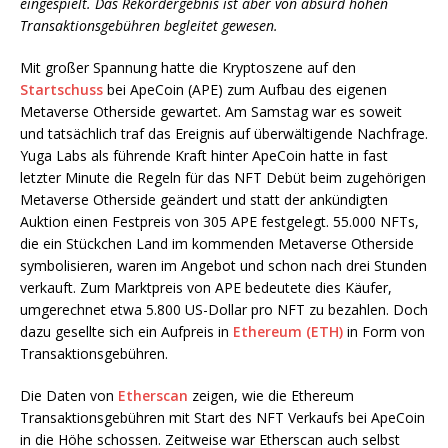
eingespielt. Das Rekordergebnis ist aber von absurd hohen
Transaktionsgebühren begleitet gewesen.
Mit großer Spannung hatte die Kryptoszene auf den
Startschuss
bei ApeCoin (APE) zum Aufbau des eigenen
Metaverse Otherside gewartet. Am Samstag war es soweit
und tatsächlich traf das Ereignis auf überwältigende Nachfrage.
Yuga Labs als führende Kraft hinter ApeCoin hatte in fast
letzter Minute die Regeln für das NFT Debüt beim zugehörigen
Metaverse Otherside geändert und statt der ankündigten
Auktion einen Festpreis von 305 APE festgelegt. 55.000 NFTs,
die ein Stückchen Land im kommenden Metaverse Otherside
symbolisieren, waren im Angebot und schon nach drei Stunden
verkauft. Zum Marktpreis von APE bedeutete dies Käufer,
umgerechnet etwa 5.800 US-Dollar pro NFT zu bezahlen. Doch
dazu gesellte sich ein Aufpreis in
Ethereum (ETH)
in Form von
Transaktionsgebühren.
Die Daten von
Etherscan
zeigen, wie die Ethereum
Transaktionsgebühren mit Start des NFT Verkaufs bei ApeCoin
in die Höhe schossen. Zeitweise war Etherscan auch selbst