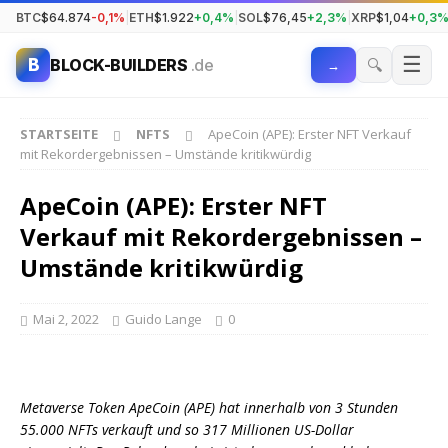
BTC
$64.874
-0,1%
|
ETH
$1.922
+0,4%
|
SOL
$76,45
+2,3%
|
XRP
$1,04
+0,3
☰
B
🔍
BLOCK-BUILDERS
.de
→
STARTSEITE
NFTS
ApeCoin (APE): Erster NFT Verkauf
mit Rekordergebnissen – Umstände kritikwürdig
ApeCoin (APE): Erster NFT
Verkauf mit Rekordergebnissen –
Umstände kritikwürdig
Mai 2, 2022
Guido Lange
0
Metaverse Token ApeCoin (APE) hat innerhalb von 3 Stunden
55.000 NFTs verkauft und so 317 Millionen US-Dollar