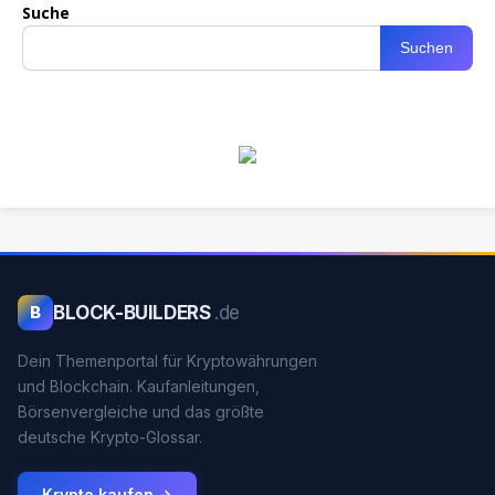
Suche
Suchen
BLOCK-BUILDERS
.de
B
Dein Themenportal für Kryptowährungen
und Blockchain. Kaufanleitungen,
Börsenvergleiche und das größte
deutsche Krypto-Glossar.
Krypto kaufen →