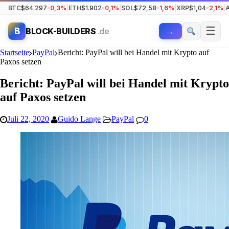
BTC
$64.297
-0,3%
|
ETH
$1.902
-0,1%
|
SOL
$72,58
-1,6%
|
XRP
$1,04
-2,1%
|
☰
B
BLOCK-BUILDERS
.de
→
Startseite
PayPal
Bericht: PayPal will bei Handel mit Krypto auf
Paxos setzen
Bericht: PayPal will bei Handel mit Krypto
auf Paxos setzen
Juli 22, 2020
Guido Lange
PayPal
0