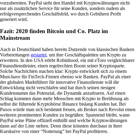
vorzubereiten. PayPal sieht den Handel mit Kryptowährungen nicht
nur als zusätzlichen Service für seine Kunden, sondern zudem als
erfolgversprechendes Geschäftsfeld, wo durch Gebühren Profit
generiert wird.
Fazit: 2020 finden Bitcoin und Co. Platz im
Mainstream
Auch in Deutschland haben bereits Dutzende von klassischen Banken
Vorbereitungen
gestartet
, um ihre Geschäftspaletten um Krypto zu
erweitern. In den USA erlebt Robinhood, ein mit eToro vergleichbarer
Finanzdienstleister, einen regelrechten Boom seiner Kryptosparte.
Solche Nachrichten machen klar: Krypto entwickelt sich zu einem
Must-have für FinTech-Firmen ebenso wie Banken. PayPal als einer
der globalen Marktführer für innovative Finanzdienste will die
Entwicklung nicht verschlafen und hat durch seinen riesigen
Kundenstamm das Potenzial, die Dynamik anzufeuern. Auf einen
Schlag kommen dann mehr Menschen mit Krypto in Berührung als
selbst die führende Kryptobörse Binance bislang Kunden hat. Bei
Paxos würde man sich bestimmt freuen, als Broker nach Revolut einen
weiteren prominenten Kunden zu begrüßen. Spannend bleibt, wann
PayPal seine Pläne offiziell enthüllt und welche Kryptowährungen
dann auf der Liste stehen. Denn diese könnten durchaus in ihrer
Kurskurve von einer “Notierung” bei PayPal profitieren.