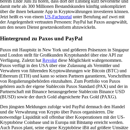
bereits Ende Juni zu hören, dass dort der Einstieg kurz bevorstehe und
damit mehr als 300 Millionen Bestandskunden künftig unkompliziert
über die ihnen bekannte App in Kryptowährungen investieren können.
Jetzt heißt es von einem
US-Fachportal
unter Berufung auf zwei mit
der Angelegenheit vertrauten Personen: PayPal hat Paxos ausgewählt,
um den neuen Dienst gesetzeskonform abzuwickeln.
Hintergrund zu Paxos und PayPal
Paxos mit Hauptsitz in New York und größeren Präsenzen in Singapur
und London stellt für Großkunden Kryptohandel über eine API zur
Verfügung. Zuletzt hat
Revolut
diese Möglichkeit wahrgenommen.
Paxos verfügt in den USA über eine Zulassung als Vermittler und
Verwahren von führenden Kryptowährungen wie Bitcoin (BTC) und
Ethereum (ETH) und kann so seinen Partnern garantieren, Vorschriften
von Regulierungsbehörden einzuhalten. Zum Portfolio von Paxos
gehören auch der eigene Stablecoin Paxos Standard (PAX) und der in
Partnerschaft mit Binance herausgegebene Stablecoin Binance USD
(BUSD) sowie der durch Gold abgesicherte Pax Gold (PAXG).
Den jüngsten Meldungen zufolge wird PayPal demnach den Handel
und die Verwahrung von Krypto über Paxos organisieren. Die
notwendige Liquidität soll offenbar über Kooperationen mit der US-
Kryptobörse Coinbase und in Europa mit Bitstamp erreicht werden.
Auch Paxos plant, seine eigene Kryptobörse iBit auf größere Umsätze