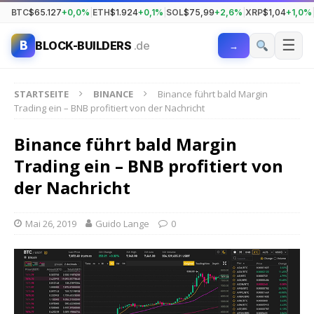
BTC
$65.127
+0,0%
|
ETH
$1.924
+0,1%
|
SOL
$75,99
+2,6%
|
XRP
$1,04
+1,0%
☰
B
BLOCK-BUILDERS
.de
→
STARTSEITE
BINANCE
Binance führt bald Margin
Trading ein – BNB profitiert von der Nachricht
Binance führt bald Margin
Trading ein – BNB profitiert von
der Nachricht
Mai 26, 2019
Guido Lange
0