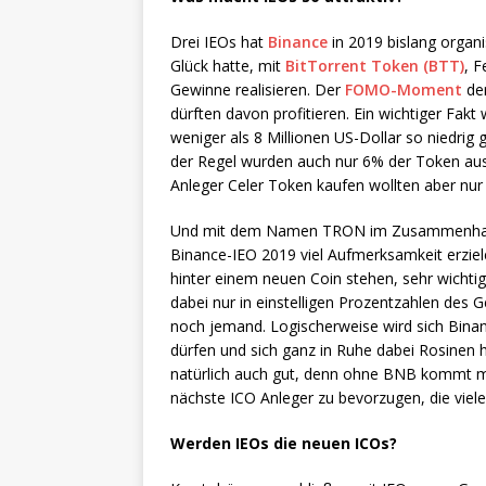
Drei IEOs hat
Binance
in 2019 bislang organi
Glück hatte, mit
BitTorrent Token (BTT)
, F
Gewinne realisieren. Der
FOMO-Moment
der
dürften davon profitieren. Ein wichtiger Fakt
weniger als 8 Millionen US-Dollar so niedrig
der Regel wurden auch nur 6% der Token aus
Anleger Celer Token kaufen wollten aber nur
Und mit dem Namen TRON im Zusammenhang 
Binance-IEO 2019 viel Aufmerksamkeit erziele
hinter einem neuen Coin stehen, sehr wichti
dabei nur in einstelligen Prozentzahlen de
noch jemand. Logischerweise wird sich Binan
dürfen und sich ganz in Ruhe dabei Rosinen
natürlich auch gut, denn ohne BNB kommt ma
nächste ICO Anleger zu bevorzugen, die viele
Werden IEOs die neuen ICOs?