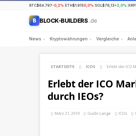
BTC
$64.797
-0,2%
|
ETH
$1.915
0,0%
|
SOL
$76,13
+2,0%
|
XRP
BLOCK-BUILDERS
.de
B
News
Kryptowährungen
Vergleiche
Anl
▾
▾
▾
STARTSEITE
ICOS
Erlebt der ICO 
Erlebt der ICO Ma
durch IEOs?
März 21, 2019
Guido Lange
ICOs