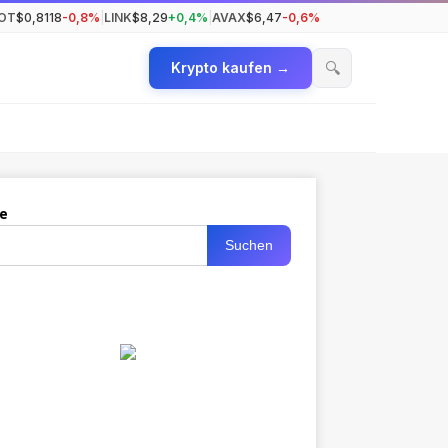
OT
$0,8118
-0,8%
|
LINK
$8,29
+0,4%
|
AVAX
$6,47
-0,6%
🔍
Krypto kaufen →
e
Suchen