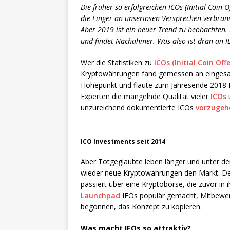
Die früher so erfolgreichen ICOs (Initial Coin O
die Finger an unseriösen Versprechen verbran
Aber 2019 ist ein neuer Trend zu beobachten. M
und findet Nachahmer. Was also ist dran an I
Wer die Statistiken zu
ICOs (Initial Coin Off
Kryptowährungen fand gemessen an eingesam
Höhepunkt und flaute zum Jahresende 2018 R
Experten die mangelnde Qualität vieler
ICOs
u
unzureichend dokumentierte ICOs
vorzugeh
ICO Investments seit 2014
Aber Totgeglaubte leben länger und unter dem
wieder neue Kryptowährungen den Markt. De
passiert über eine Kryptobörse, die zuvor in
Launchpad
IEOs populär gemacht, Mitbewerb
begonnen, das Konzept zu kopieren.
Was macht IEOs so attraktiv?