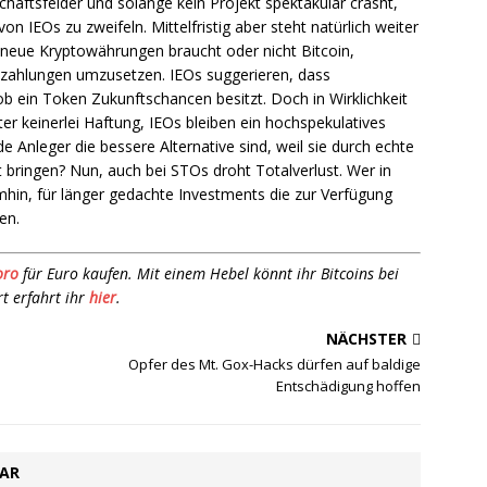
häftsfelder und solange kein Projekt spektakulär crasht,
von IEOs zu zweifeln. Mittelfristig aber steht natürlich weiter
 neue Kryptowährungen braucht oder nicht Bitcoin,
ezahlungen umzusetzen. IEOs suggerieren, dass
ob ein Token Zukunftschancen besitzt. Doch in Wirklichkeit
er keinerlei Haftung, IEOs bleiben ein hochspekulatives
de Anleger die bessere Alternative sind, weil sie durch echte
 bringen? Nun, auch bei STOs droht Totalverlust. Wer in
hin, für länger gedachte Investments die zur Verfügung
en.
oro
für Euro kaufen. Mit einem Hebel könnt ihr Bitcoins bei
t erfahrt ihr
hier
.
NÄCHSTER
Opfer des Mt. Gox-Hacks dürfen auf baldige
Entschädigung hoffen
TAR