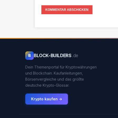
BLOCK-BUILDERS
.de
B
Dein Themenportal für Kryptowährungen
und Blockchain. Kaufanleitungen,
Börsenvergleiche und das größte
deutsche Krypto-Glossar.
Krypto kaufen →