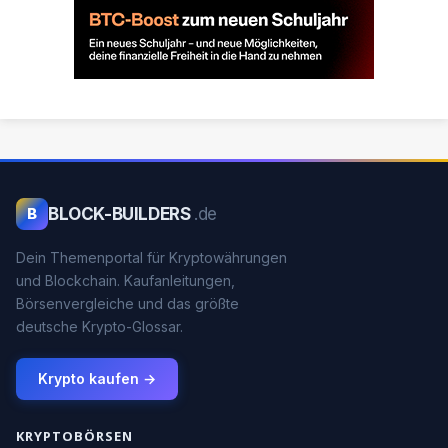
BLOCK-BUILDERS
.de
B
Dein Themenportal für Kryptowährungen
und Blockchain. Kaufanleitungen,
Börsenvergleiche und das größte
deutsche Krypto-Glossar.
Krypto kaufen →
KRYPTOBÖRSEN