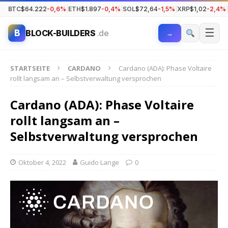
BTC
$64.222
-0,6%
|
ETH
$1.897
-0,4%
|
SOL
$72,64
-1,5%
|
XRP
$1,02
-2,4%
|
☰
B
BLOCK-BUILDERS
.de
→
STARTSEITE
CARDANO
Cardano (ADA): Phase Voltaire
rollt langsam an – Selbstverwaltung versprochen
Cardano (ADA): Phase Voltaire
rollt langsam an –
Selbstverwaltung versprochen
Oktober 4, 2022
Guido Lange
0