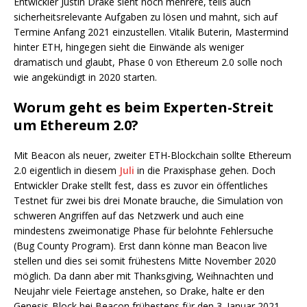
Entwickler Justin Drake sieht noch mehrere, teils auch
sicherheitsrelevante Aufgaben zu lösen und mahnt, sich auf
Termine Anfang 2021 einzustellen. Vitalik Buterin, Mastermind
hinter ETH, hingegen sieht die Einwände als weniger
dramatisch und glaubt, Phase 0 von Ethereum 2.0 solle noch
wie angekündigt in 2020 starten.
Worum geht es beim Experten-Streit
um Ethereum 2.0?
Mit Beacon als neuer, zweiter ETH-Blockchain sollte Ethereum
2.0 eigentlich in diesem
Juli
in die Praxisphase gehen. Doch
Entwickler Drake stellt fest, dass es zuvor ein öffentliches
Testnet für zwei bis drei Monate brauche, die Simulation von
schweren Angriffen auf das Netzwerk und auch eine
mindestens zweimonatige Phase für belohnte Fehlersuche
(Bug County Program). Erst dann könne man Beacon live
stellen und dies sei somit frühestens Mitte November 2020
möglich. Da dann aber mit Thanksgiving, Weihnachten und
Neujahr viele Feiertage anstehen, so Drake, halte er den
Genesis-Block bei Beacon frühestens für den 3. Januar 2021