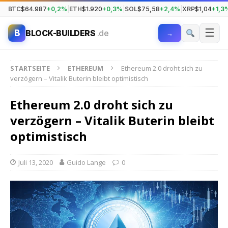
BTC
$64.987
+0,2%
|
ETH
$1.920
+0,3%
|
SOL
$75,58
+2,4%
|
XRP
$1,04
+1,3
☰
B
BLOCK-BUILDERS
.de
→
STARTSEITE
ETHEREUM
Ethereum 2.0 droht sich zu
verzögern – Vitalik Buterin bleibt optimistisch
Ethereum 2.0 droht sich zu
verzögern – Vitalik Buterin bleibt
optimistisch
Juli 13, 2020
Guido Lange
0