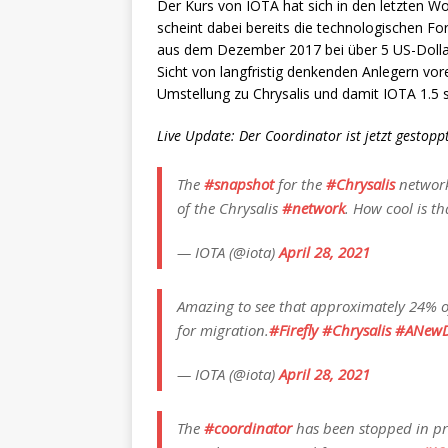
Der Kurs von IOTA hat sich in den letzten W
scheint dabei bereits die technologischen Fo
aus dem Dezember 2017 bei über 5 US-Dollar i
Sicht von langfristig denkenden Anlegern vorer
Umstellung zu Chrysalis und damit IOTA 1.5 s
Live Update: Der Coordinator ist jetzt gestoppt
The
#snapshot
for the
#Chrysalis
network
of the Chrysalis
#network
. How cool is th
— IOTA (@iota)
April 28, 2021
Amazing to see that approximately 24% 
for migration.
#Firefly
#Chrysalis
#ANew
— IOTA (@iota)
April 28, 2021
The
#coordinator
has been stopped in pre