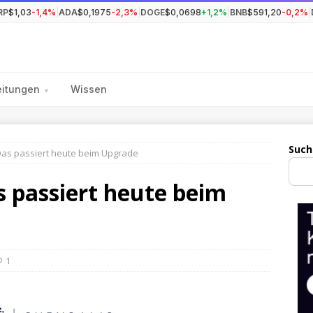
RP
$1,03
-1,4%
|
ADA
$0,1975
-2,3%
|
DOGE
$0,0698
+1,2%
|
BNB
$591,20
-0,2%
|
eitungen
Wissen
▾
Such
 Das passiert heute beim Upgrade
s passiert heute beim
1