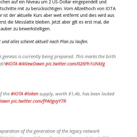
ochen auf ein Niveau um 2 US-Dollar eingependelt und
rtschritte mit zu berücksichtigen. Vom Allzeithoch von IOTA
st der aktuelle Kurs aber weit entfernt und dies wird aus
st die Messlatte bleiben. Jetzt aber gilt es erst mal, die
auber zu bewerkstelligen.
 und alles scheint aktuell nach Plan zu laufen.
 genesis is currently being prepared. This marks the birth
at?
#IOTA
#ANewDawn
pic.twitter.com/026Fh1UNMg
of the
#IOTA
#token
supply, worth $1,4b, has been locked
Dawn
pic.twitter.com/fPA0gvyY7R
paration of the generation of the legacy network