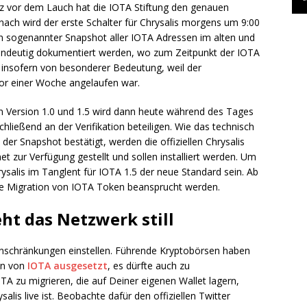
urz vor dem Lauch hat die IOTA Stiftung den genauen
ch wird der erste Schalter für Chrysalis morgens um 9:00
n sogenannter Snapshot aller IOTA Adressen im alten und
 eindeutig dokumentiert werden, wo zum Zeitpunkt der IOTA
t insofern von besonderer Bedeutung, weil der
or einer Woche angelaufen war.
Version 1.0 und 1.5 wird dann heute während des Tages
hließend an der Verifikation beteiligen. Wie das technisch
st der Snapshot bestätigt, werden die offiziellen Chrysalis
 zur Verfügung gestellt und sollen installiert werden. Um
ysalis im Tanglent für IOTA 1.5 der neue Standard sein. Ab
die Migration von IOTA Token beansprucht werden.
ht das Netzwerk still
inschränkungen einstellen. Führende Kryptobörsen haben
en von
IOTA ausgesetzt
, es dürfte auch zu
zu migrieren, die auf Deiner eigenen Wallet lagern,
alis live ist. Beobachte dafür den offiziellen Twitter