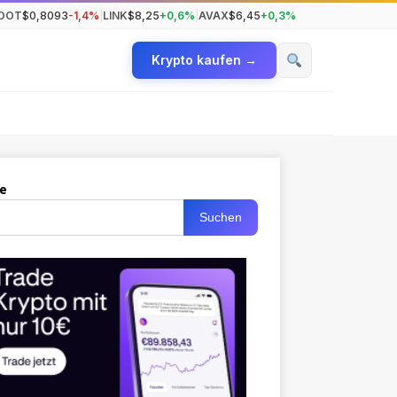
DOT
$0,8093
-1,4%
|
LINK
$8,25
+0,6%
|
AVAX
$6,45
+0,3%
Krypto kaufen →
e
Suchen