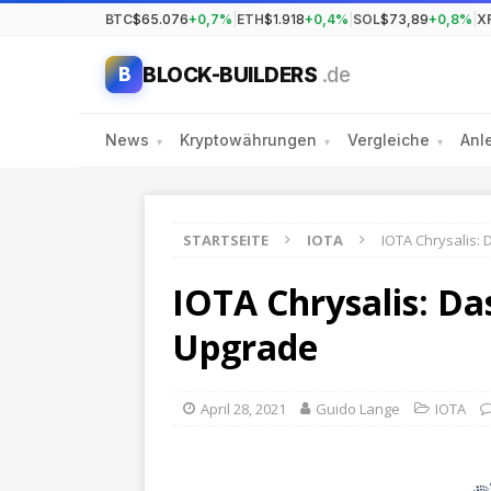
BTC
$65.076
+0,7%
|
ETH
$1.918
+0,4%
|
SOL
$73,89
+0,8%
|
X
BLOCK-BUILDERS
.de
B
News
Kryptowährungen
Vergleiche
Anl
▾
▾
▾
STARTSEITE
IOTA
IOTA Chrysalis:
IOTA Chrysalis: Da
Upgrade
April 28, 2021
Guido Lange
IOTA