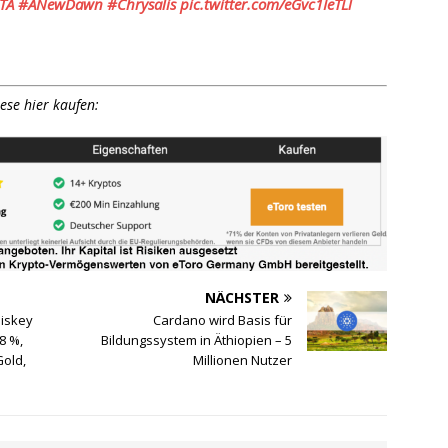
TA
#ANewDawn
#Chrysalis
pic.twitter.com/eGvc1IeTLl
ese hier kaufen:
NÄCHSTER
iskey
Cardano wird Basis für
8 %,
Bildungssystem in Äthiopien – 5
Gold,
Millionen Nutzer