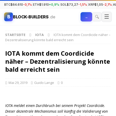
BTC
$64.610
-0,1%
|
ETH
$1.910
+0,9%
|
SOL
$73,27
-1,5%
|
XRP
$1,05
-2,1%
|
A
☰
B
🔍
BLOCK-BUILDERS
.de
→
STARTSEITE
IOTA
IOTA kommt dem Coordicide näher –
Dezentralisierung könnte bald erreicht sein
IOTA kommt dem Coordicide
näher – Dezentralisierung könnte
bald erreicht sein
Mai 29, 2019
Guido Lange
0
IOTA meldet einen Durchbruch bei seinem Projekt Coordicide.
Dieser dezentrale Mechanismus soll künftig die Validierung von