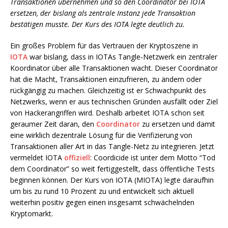
Transaktionen übernehmen und so den Coordinator bei IOTA
ersetzen, der bislang als zentrale Instanz jede Transaktion
bestätigen musste. Der Kurs des IOTA legte deutlich zu.
Ein großes Problem für das Vertrauen der Kryptoszene in
IOTA
war bislang, dass in IOTAs Tangle-Netzwerk ein zentraler
Koordinator über alle Transaktionen wacht. Dieser Coordinator
hat die Macht, Transaktionen einzufrieren, zu ändern oder
rückgängig zu machen. Gleichzeitig ist er Schwachpunkt des
Netzwerks, wenn er aus technischen Gründen ausfällt oder Ziel
von Hackerangriffen wird. Deshalb arbeitet IOTA schon seit
geraumer Zeit daran, den
Coordinator
zu ersetzen und damit
eine wirklich dezentrale Lösung für die Verifizierung von
Transaktionen aller Art in das Tangle-Netz zu integrieren. Jetzt
vermeldet IOTA
offiziell
: Coordicide ist unter dem Motto “Tod
dem Coordinator” so weit fertiggestellt, dass öffentliche Tests
beginnen können. Der Kurs von IOTA (MIOTA) legte daraufhin
um bis zu rund 10 Prozent zu und entwickelt sich aktuell
weiterhin positiv gegen einen insgesamt schwächelnden
Kryptomarkt.