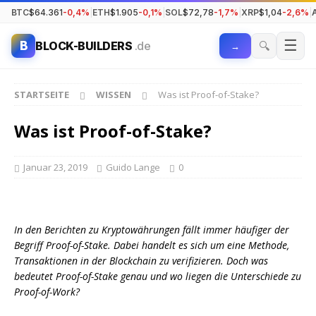
BTC
$64.361
-0,4%
|
ETH
$1.905
-0,1%
|
SOL
$72,78
-1,7%
|
XRP
$1,04
-2,6%
|
☰
B
🔍
BLOCK-BUILDERS
.de
→
STARTSEITE
WISSEN
Was ist Proof-of-Stake?
Was ist Proof-of-Stake?
Januar 23, 2019
Guido Lange
0
In den Berichten zu Kryptowährungen fällt immer häufiger der
Begriff Proof-of-Stake. Dabei handelt es sich um eine Methode,
Transaktionen in der Blockchain zu verifizieren. Doch was
bedeutet Proof-of-Stake genau und wo liegen die Unterschiede zu
Proof-of-Work?