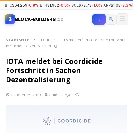
BTC
$64.259
-0,8%
|
ETH
$1.902
-0,5%
|
SOL
$72,78
-1,6%
|
XRP
$1,03
-2,3%
|
☰
B
BLOCK-BUILDERS
.de
→
STARTSEITE
IOTA
IOTA meldet bei Coordicide Fortschritt
in Sachen Dezentralisierung
IOTA meldet bei Coordicide
Fortschritt in Sachen
Dezentralisierung
Oktober 15, 2019
Guido Lange
1