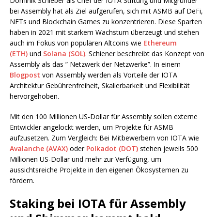
Dominik Schieber als Chef der IOTA Stiftung und Mitgründer
bei Assembly hat als Ziel aufgerufen, sich mit ASMB auf DeFi,
NFTs und Blockchain Games zu konzentrieren. Diese Sparten
haben in 2021 mit starkem Wachstum überzeugt und stehen
auch im Fokus von populären Altcoins wie
Ethereum
(ETH)
und
Solana (SOL)
. Schiener beschreibt das Konzept von
Assembly als das ” Netzwerk der Netzwerke”. In einem
Blogpost
von Assembly werden als Vorteile der IOTA
Architektur Gebührenfreiheit, Skalierbarkeit und Flexibilität
hervorgehoben.
Mit den 100 Millionen US-Dollar für Assembly sollen externe
Entwickler angelockt werden, um Projekte für ASMB
aufzusetzen. Zum Vergleich: Bei Mitbewerbern von IOTA wie
Avalanche (AVAX)
oder
Polkadot (DOT)
stehen jeweils 500
Millionen US-Dollar und mehr zur Verfügung, um
aussichtsreiche Projekte in den eigenen Ökosystemen zu
fördern.
Staking bei IOTA für Assembly