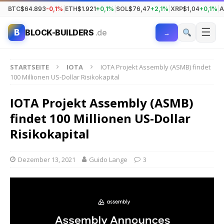
BTC
$64.893
-0,1%
|
ETH
$1.921
+0,1%
|
SOL
$76,47
+2,1%
|
XRP
$1,04
+0,1%
|
A
☰
B
BLOCK-BUILDERS
.de
→
STARTSEITE
IOTA
IOTA Projekt Assembly (ASMB) findet
100 Millionen US-Dollar Risikokapital
IOTA Projekt Assembly (ASMB)
findet 100 Millionen US-Dollar
Risikokapital
Dezember 13, 2021
Guido Lange
3