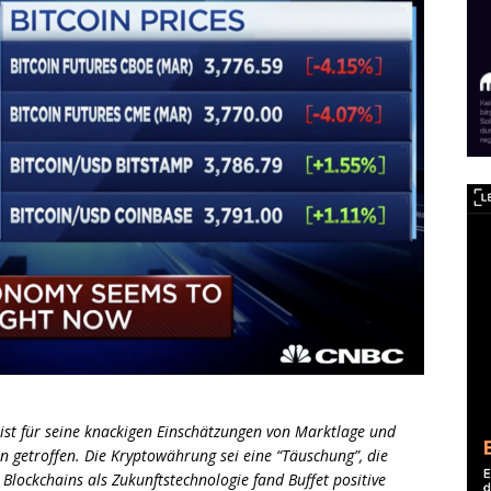
ist für seine knackigen Einschätzungen von Marktlage und
n getroffen. Die Kryptowährung sei eine “Täuschung”, die
 Blockchains als Zukunftstechnologie fand Buffet positive