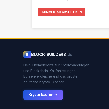
BLOCK-BUILDERS
.de
B
Dein Themenportal für Kryptowährungen
und Blockchain. Kaufanleitungen,
Börsenvergleiche und das größte
deutsche Krypto-Glossar.
Krypto kaufen →