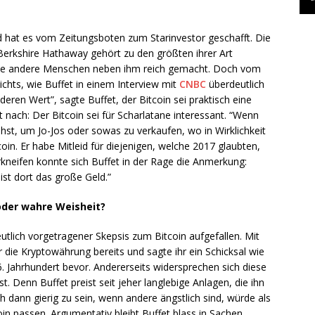
und hat es vom Zeitungsboten zum Starinvestor geschafft. Die
 Berkshire Hathaway gehört zu den größten ihrer Art
iele andere Menschen neben ihm reich gemacht. Doch vom
nichts, wie Buffet in einem Interview mit
CNBC
überdeutlich
eren Wert”, sagte Buffet, der Bitcoin sei praktisch eine
t nach: Der Bitcoin sei für Scharlatane interessant. “Wenn
st, um Jo-Jos oder sowas zu verkaufen, wo in Wirklichkeit
coin. Er habe Mitleid für diejenigen, welche 2017 glaubten,
rkneifen konnte sich Buffet in der Rage die Anmerkung:
ist dort das große Geld.”
 oder wahre Weisheit?
utlich vorgetragener Skepsis zum Bitcoin aufgefallen. Mit
r die Kryptowährung bereits und sagte ihr ein Schicksal wie
. Jahrhundert bevor. Andererseits widersprechen sich diese
t. Denn Buffet preist seit jeher langlebige Anlagen, die ihn
h dann gierig zu sein, wenn andere ängstlich sind, würde als
oin passen. Argumentativ bleibt Buffet blass in Sachen