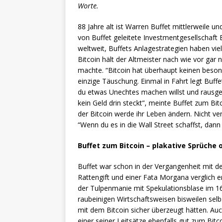
Worte.
88 Jahre alt ist Warren Buffet mittlerweile 
von Buffet geleitete Investmentgesellschaft
weltweit, Buffets Anlagestrategien haben v
Bitcoin hält der Altmeister nach wie vor gar 
machte. “Bitcoin hat überhaupt keinen besond
einzige Täuschung. Einmal in Fahrt legt Buffe
du etwas Unechtes machen willst und rausgeh
kein Geld drin steckt”, meinte Buffet zum Bit
der Bitcoin werde ihr Leben ändern. Nicht ve
“Wenn du es in die Wall Street schaffst, dann 
Buffet zum Bitcoin – plakative Sprüche
Buffet war schon in der Vergangenheit mit de
Rattengift und einer Fata Morgana verglich e
der Tulpenmanie mit Spekulationsblase im 16
raubeinigen Wirtschaftsweisen bisweilen selbs
mit dem Bitcoin sicher überzeugt hätten. Auc
einer seiner Leitsätze ebenfalls gut zum Bitc