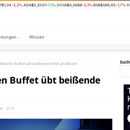
P
$1,04
-3,2%
|
ADA
$0,2031
+7,1%
|
DOGE
$0,0688
-2,1%
|
BNB
$589,65
-1,7%
|
D
eitungen
Wissen
▾
Such
 Warren Buffet übt beißende Kritik an Bitcoin
en Buffet übt beißende
in
0