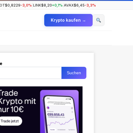
OT
$0,8229
-3,0%
|
LINK
$8,20
+0,1%
|
AVAX
$6,45
-3,3%
Krypto kaufen →
e
Suchen