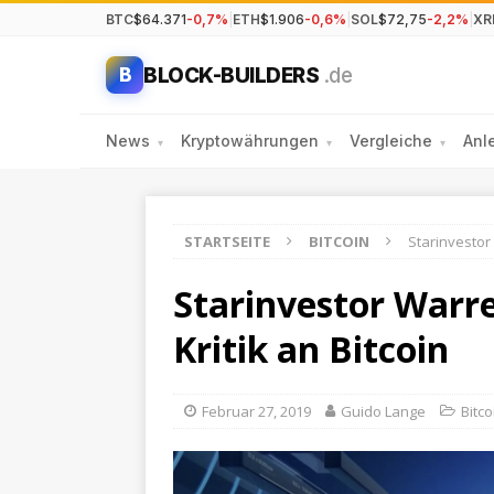
BTC
$64.371
-0,7%
|
ETH
$1.906
-0,6%
|
SOL
$72,75
-2,2%
|
XR
BLOCK-BUILDERS
.de
B
News
Kryptowährungen
Vergleiche
Anl
▾
▾
▾
STARTSEITE
BITCOIN
Starinvestor
Starinvestor Warr
Kritik an Bitcoin
Februar 27, 2019
Guido Lange
Bitco