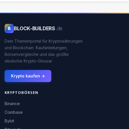
BLOCK-BUILDERS
.de
B
Dein Themenportal für Kryptowährungen
und Blockchain. Kaufanleitungen,
Börsenvergleiche und das größte
deutsche Krypto-Glossar.
Krypto kaufen →
KRYPTOBÖRSEN
Binance
Coinbase
Bybit