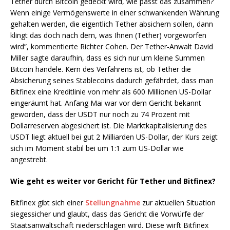
Tether durch Bitcoin gedeckt wird, wie passt das zusammen?
Wenn einige Vermögenswerte in einer schwankenden Währung
gehalten werden, die eigentlich Tether absichern sollen, dann
klingt das doch nach dem, was Ihnen (Tether) vorgeworfen
wird”, kommentierte Richter Cohen. Der Tether-Anwalt David
Miller sagte daraufhin, dass es sich nur um kleine Summen
Bitcoin handele. Kern des Verfahrens ist, ob Tether die
Absicherung seines Stablecoins dadurch gefährdet, dass man
Bitfinex eine Kreditlinie von mehr als 600 Millionen US-Dollar
eingeräumt hat. Anfang Mai war vor dem Gericht bekannt
geworden, dass der USDT nur noch zu 74 Prozent mit
Dollarreserven abgesichert ist. Die Marktkapitalisierung des
USDT liegt aktuell bei gut 2 Milliarden US-Dollar, der Kurs zeigt
sich im Moment stabil bei um 1:1 zum US-Dollar wie
angestrebt.
Wie geht es weiter vor Gericht für Tether und Bitfinex?
Bitfinex gibt sich einer
Stellungnahme
zur aktuellen Situation
siegessicher und glaubt, dass das Gericht die Vorwürfe der
Staatsanwaltschaft niederschlagen wird. Diese wirft Bitfinex