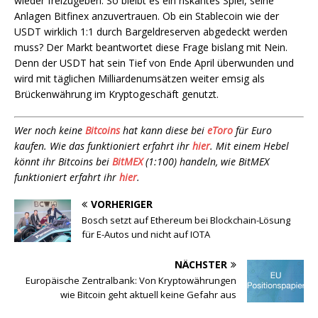
wieder freizugeben. So bleibt es ein riskantes Spiel, seine
Anlagen Bitfinex anzuvertrauen. Ob ein Stablecoin wie der
USDT wirklich 1:1 durch Bargeldreserven abgedeckt werden
muss? Der Markt beantwortet diese Frage bislang mit Nein.
Denn der USDT hat sein Tief von Ende April überwunden und
wird mit täglichen Milliardenumsätzen weiter emsig als
Brückenwährung im Kryptogeschäft genutzt.
Wer noch keine
Bitcoins
hat kann diese bei
eToro
für Euro
kaufen. Wie das funktioniert erfahrt ihr
hier
. Mit einem Hebel
könnt ihr Bitcoins bei
BitMEX
(1:100) handeln, wie BitMEX
funktioniert erfahrt ihr
hier
.
VORHERIGER
Bosch setzt auf Ethereum bei Blockchain-Lösung
für E-Autos und nicht auf IOTA
NÄCHSTER
Europäische Zentralbank: Von Kryptowährungen
wie Bitcoin geht aktuell keine Gefahr aus