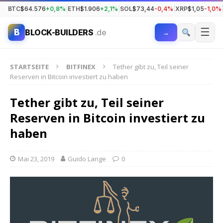
BTC
$64.576
+0,8%
|
ETH
$1.906
+2,1%
|
SOL
$73,44
-0,4%
|
XRP
$1,05
-1,0%
☰
B
BLOCK-BUILDERS
.de
→
STARTSEITE
BITFINEX
Tether gibt zu, Teil seiner
Reserven in Bitcoin investiert zu haben
Tether gibt zu, Teil seiner
Reserven in Bitcoin investiert zu
haben
Mai 23, 2019
Guido Lange
0