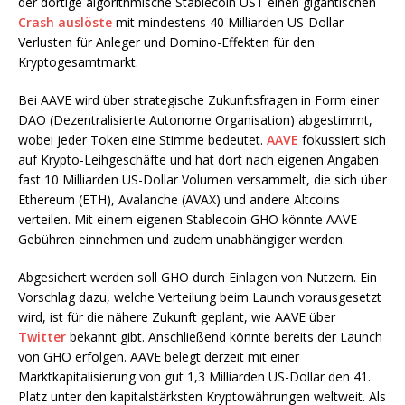
der dortige algorithmische Stablecoin UST einen gigantischen
Crash auslöste
mit mindestens 40 Milliarden US-Dollar
Verlusten für Anleger und Domino-Effekten für den
Kryptogesamtmarkt.
Bei AAVE wird über strategische Zukunftsfragen in Form einer
DAO (Dezentralisierte Autonome Organisation) abgestimmt,
wobei jeder Token eine Stimme bedeutet.
AAVE
fokussiert sich
auf Krypto-Leihgeschäfte und hat dort nach eigenen Angaben
fast 10 Milliarden US-Dollar Volumen versammelt, die sich über
Ethereum (ETH), Avalanche (AVAX) und andere Altcoins
verteilen. Mit einem eigenen Stablecoin GHO könnte AAVE
Gebühren einnehmen und zudem unabhängiger werden.
Abgesichert werden soll GHO durch Einlagen von Nutzern. Ein
Vorschlag dazu, welche Verteilung beim Launch vorausgesetzt
wird, ist für die nähere Zukunft geplant, wie AAVE über
Twitter
bekannt gibt. Anschließend könnte bereits der Launch
von GHO erfolgen. AAVE belegt derzeit mit einer
Marktkapitalisierung von gut 1,3 Milliarden US-Dollar den 41.
Platz unter den kapitalstärksten Kryptowährungen weltweit. Als