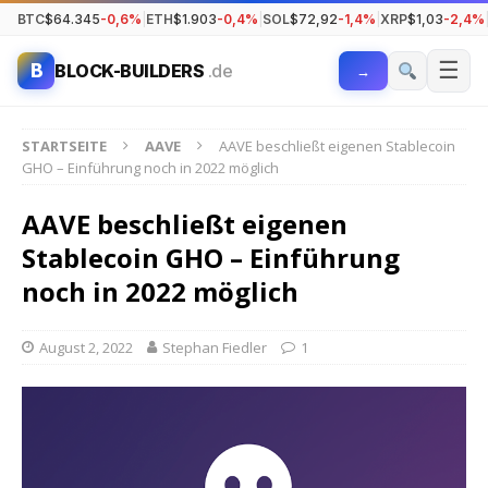
BTC
$64.345
-0,6%
|
ETH
$1.903
-0,4%
|
SOL
$72,92
-1,4%
|
XRP
$1,03
-2,4%
☰
B
BLOCK-BUILDERS
.de
→
STARTSEITE
AAVE
AAVE beschließt eigenen Stablecoin
GHO – Einführung noch in 2022 möglich
AAVE beschließt eigenen
Stablecoin GHO – Einführung
noch in 2022 möglich
August 2, 2022
Stephan Fiedler
1