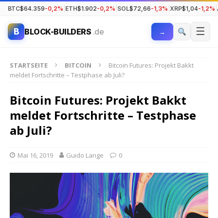
BTC
$64.359
-0,2%
|
ETH
$1.902
-0,2%
|
SOL
$72,66
-1,3%
|
XRP
$1,04
-1,2%
|
☰
B
BLOCK-BUILDERS
.de
→
STARTSEITE
BITCOIN
Bitcoin Futures: Projekt Bakkt
meldet Fortschritte – Testphase ab Juli?
Bitcoin Futures: Projekt Bakkt
meldet Fortschritte – Testphase
ab Juli?
Mai 16, 2019
Guido Lange
0