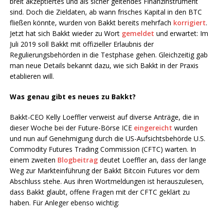
breit akzeptiertes und als sicher geltendes Finanzinstrument
sind. Doch die Zieldaten, ab wann frisches Kapital in den BTC
fließen könnte, wurden von Bakkt bereits mehrfach
korrigiert
.
Jetzt hat sich Bakkt wieder zu Wort
gemeldet
und erwartet: Im
Juli 2019 soll Bakkt mit offizieller Erlaubnis der
Regulierungsbehörden in die Testphase gehen. Gleichzeitig gab
man neue Details bekannt dazu, wie sich Bakkt in der Praxis
etablieren will.
Was genau gibt es neues zu Bakkt?
Bakkt-CEO Kelly Loeffler verweist auf diverse Anträge, die in
dieser Woche bei der Future-Börse ICE
eingereicht
wurden
und nun auf Genehmigung durch die US-Aufsichtsbehörde U.S.
Commodity Futures Trading Commission (CFTC) warten. In
einem zweiten
Blogbeitrag
deutet Loeffler an, dass der lange
Weg zur Markteinführung der Bakkt Bitcoin Futures vor dem
Abschluss stehe. Aus ihren Wortmeldungen ist herauszulesen,
dass Bakkt glaubt, offene Fragen mit der CFTC geklärt zu
haben. Für Anleger ebenso wichtig: