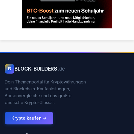
BLOCK-BUILDERS
.de
B
Dein Themenportal für Kryptowährungen
und Blockchain. Kaufanleitungen,
Börsenvergleiche und das größte
deutsche Krypto-Glossar.
Krypto kaufen →