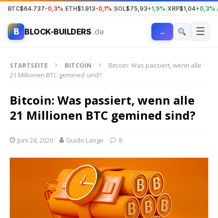
BTC
$64.737
-0,3%
|
ETH
$1.913
-0,1%
|
SOL
$75,93
+1,9%
|
XRP
$1,04
+0,3%
|
☰
B
BLOCK-BUILDERS
.de
→
STARTSEITE
BITCOIN
Bitcoin: Was passiert, wenn alle
21 Millionen BTC gemined sind?
Bitcoin: Was passiert, wenn alle
21 Millionen BTC gemined sind?
Juni 24, 2020
Guido Lange
8