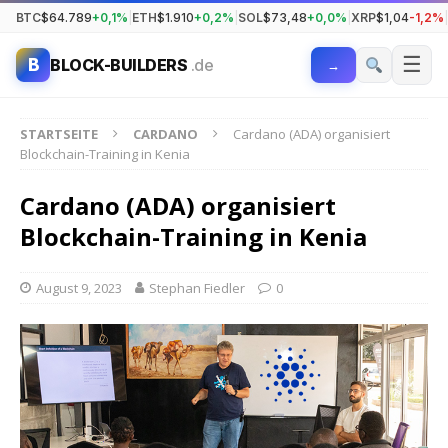
BTC
$64.789
+0,1%
|
ETH
$1.910
+0,2%
|
SOL
$73,48
+0,0%
|
XRP
$1,04
-1,2%
|
☰
B
BLOCK-BUILDERS
.de
→
STARTSEITE
CARDANO
Cardano (ADA) organisiert
Blockchain-Training in Kenia
Cardano (ADA) organisiert
Blockchain-Training in Kenia
August 9, 2023
Stephan Fiedler
0