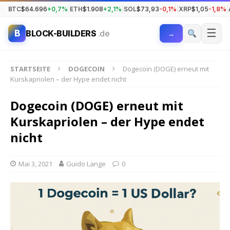
BTC
$64.696
+0,7%
|
ETH
$1.908
+2,1%
|
SOL
$73,93
-0,1%
|
XRP
$1,05
-1,8%
|
☰
B
BLOCK-BUILDERS
.de
→
STARTSEITE
DOGECOIN
Dogecoin (DOGE) erneut mit
Kurskapriolen – der Hype endet nicht
Dogecoin (DOGE) erneut mit
Kurskapriolen – der Hype endet
nicht
Mai 3, 2021
Guido Lange
0