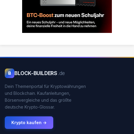
BLOCK-BUILDERS
.de
B
Dein Themenportal für Kryptowährungen
und Blockchain. Kaufanleitungen,
Börsenvergleiche und das größte
deutsche Krypto-Glossar.
Krypto kaufen →