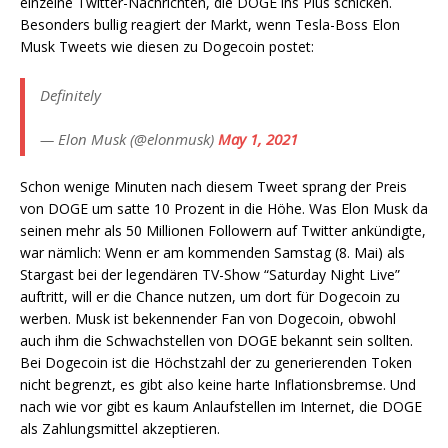
einzelne Twitter-Nachrichten, die DOGE ins Plus schicken.
Besonders bullig reagiert der Markt, wenn Tesla-Boss Elon
Musk Tweets wie diesen zu Dogecoin postet:
Definitely
— Elon Musk (@elonmusk)
May 1, 2021
Schon wenige Minuten nach diesem Tweet sprang der Preis
von DOGE um satte 10 Prozent in die Höhe. Was Elon Musk da
seinen mehr als 50 Millionen Followern auf Twitter ankündigte,
war nämlich: Wenn er am kommenden Samstag (8. Mai) als
Stargast bei der legendären TV-Show “Saturday Night Live”
auftritt, will er die Chance nutzen, um dort für Dogecoin zu
werben. Musk ist bekennender Fan von Dogecoin, obwohl
auch ihm die Schwachstellen von DOGE bekannt sein sollten.
Bei Dogecoin ist die Höchstzahl der zu generierenden Token
nicht begrenzt, es gibt also keine harte Inflationsbremse. Und
nach wie vor gibt es kaum Anlaufstellen im Internet, die DOGE
als Zahlungsmittel akzeptieren.